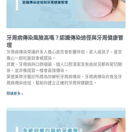
牙周病傳染風險高嗎？認識傳染途徑與牙周健康管
理
牙周病傳染常讓許多人擔心是否會影響伴侶、家人或孩子，甚至
擔心一起吃飯就會被感染。
其實，牙周病與口腔細菌、個人口腔清潔及免疫狀況都有密切關
係，並非像感冒一樣會直接傳染。
萊德美學牙醫診所將為你解析牙周病傳染、牙周病傳染共食及牙
周病傳染途徑，幫助你建立正確的牙周保健觀念。
閱讀更多 »