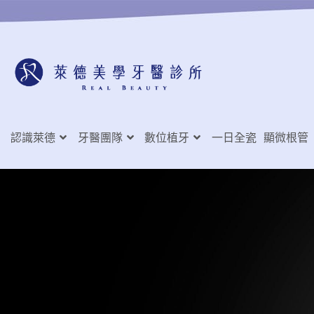
認識萊德
牙醫團隊
數位植牙
一日全瓷
顯微根管