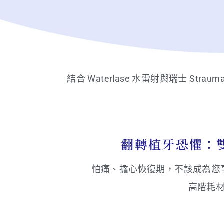
瑞士 Stra
體 ✕ 水雷
溫和微創：萊德
植牙」
結合 Waterlase 水雷射與瑞士 S
翻轉植牙恐懼：
怕痛、擔心恢復期，不該成為您
高階耗材