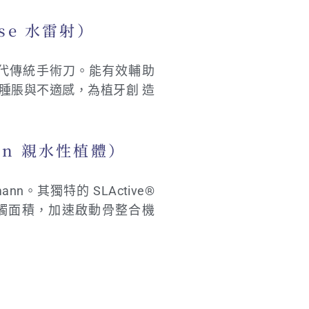
ase 水雷射）
取代傳統手術刀。能有效輔助
腫脹與不適感，為植牙創 造
ann 親水性植體）
nn。其獨特的 SLActive®
觸面積，加速啟動骨整合機