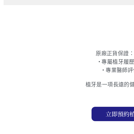
原廠正貨保證：
• 專屬植牙履
• 專業醫師
植牙是一項長遠的
立即預約