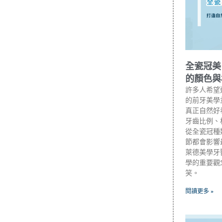
全瓷冠美
的顏色與
許多人希望
的前牙美學
真正自然好
牙齒比例、
從全瓷冠種
節都會影響
萊德美學牙
學的重要觀
笑。
閱讀更多 »