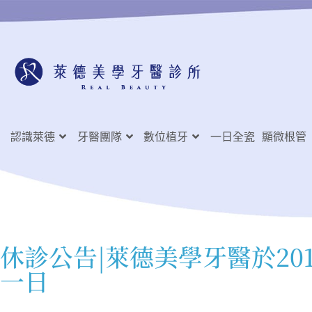
認識萊德
牙醫團隊
數位植牙
一日全瓷
顯微根管
休診公告|萊德美學牙醫於2019
一日