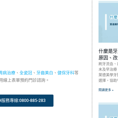
什麼是牙
原因、改
刷牙流血、
未及早治療
周病治療
、
全瓷冠
、
牙齒美白
、
健保牙科
等
萊德美學牙
或使用線上表單預約門診諮詢。
選擇，協助
閱讀更多 »
H服務專線:0800-885-283