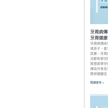
牙周病傳
牙周健康
牙周病傳染
或孩子，甚
其實，牙周
況都有密切
萊德美學牙
傳染共食及
周保健觀念
閱讀更多 »