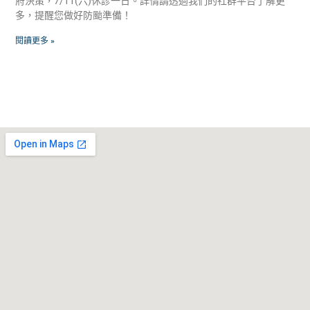
府決策，7/11(六)休診一日。詳情請透過我們的社群平台了解更
多，提醒您做好防颱準備！
閱讀更多 »