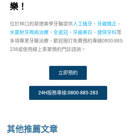
樂！
位於林口的萊德美學牙醫提供
人工植牙
、
牙齒矯正
、
水雷射牙周病治療
、
全瓷冠
、
牙齒美白
、
健保牙科
等
多項專業牙醫治療，歡迎撥打免費預約專線0800-885-
238或使用線上表單預約門診諮詢。
立即預約
24H服務專線:0800-885-283
其他推薦文章