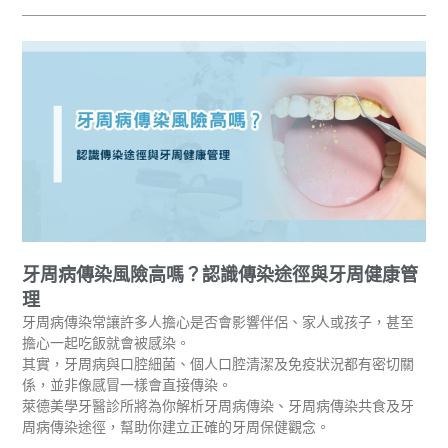
牙周病傳染風險高嗎？認識傳染途徑與牙周健康管
理
牙周病傳染常讓許多人擔心是否會影響伴侶、家人或孩子，甚至
擔心一起吃飯就會被感染。
其實，牙周病與口腔細菌、個人口腔清潔及免疫狀況都有密切關
係，並非像感冒一樣會直接傳染。
萊德美學牙醫診所將為你解析牙周病傳染、牙周病傳染共食及牙
周病傳染途徑，幫助你建立正確的牙周保健觀念。