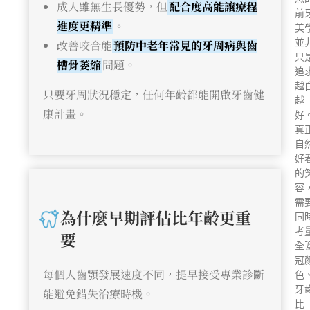
成人雖無生長優勢，但
配合度高能讓療程
前
進度更精準
。
美
並
改善咬合能
預防中老年常見的牙周病與齒
只
槽骨萎縮
問題。
追
越
只要牙周狀況穩定，任何年齡都能開啟牙齒健
越
康計畫。
好
真
自
好
的
容
需
為什麼早期評估比年齡更重
同
考
要
全
冠
每個人齒顎發展速度不同，提早接受專業診斷
色
牙
能避免錯失治療時機。
比