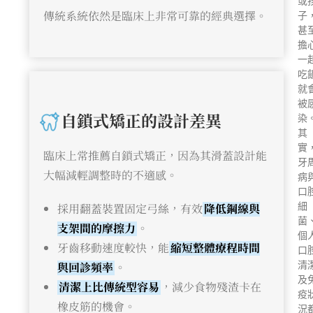
或
傳統系統依然是臨床上非常可靠的經典選擇。
子
甚
擔
一
吃
就
被
自鎖式矯正的設計差異
染
其
實
臨床上常推薦自鎖式矯正，因為其滑蓋設計能
牙
大幅減輕調整時的不適感。
病
口
採用翻蓋裝置固定弓絲，有效
降低鋼線與
細
菌
支架間的摩擦力
。
個
牙齒移動速度較快，能
縮短整體療程時間
口
與回診頻率
。
清
及
清潔上比傳統型容易
，減少食物殘渣卡在
疫
橡皮筋的機會。
況