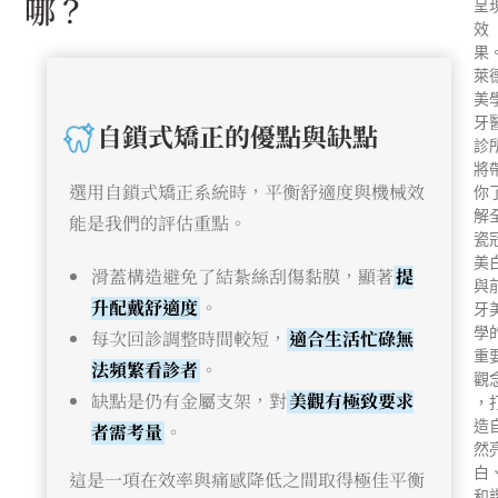
哪？
呈
效
果
萊
美
牙
自鎖式矯正的優點與缺點
診
將
選用自鎖式矯正系統時，平衡舒適度與機械效
你
解
能是我們的評估重點。
瓷
美
滑蓋構造避免了結紮絲刮傷黏膜，顯著
提
與
升配戴舒適度
。
牙
學
每次回診調整時間較短，
適合生活忙碌無
重
法頻繁看診者
。
觀
缺點是仍有金屬支架，對
美觀有極致要求
，
造
者需考量
。
然
白
這是一項在效率與痛感降低之間取得極佳平衡
和