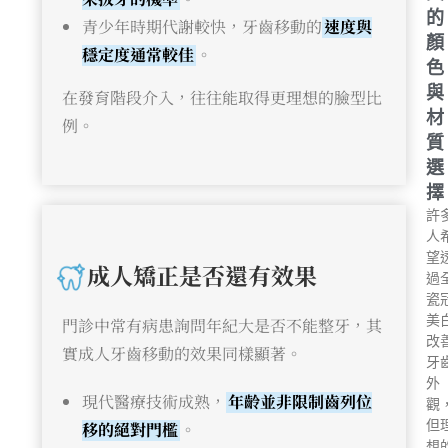
的
青少年時期代謝較快，牙齒移動的
速度與
顏
穩定度通常較佳
。
色
與
在發育階段介入，往往能取得更理想的臉型比
材
例。
質
選
擇
許
人
望
成人矯正是否還有效果
過
瓷
美
門診中常有病患詢問年紀大是否不能整牙，其
改
實成人牙齒移動的效果同樣顯著。
牙
外
現代醫療技術成熟，
年齡並非限制齒列位
觀
但
移的絕對門檻
。
想