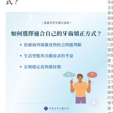
式？
牙
注
事
是
保
療
利
維
口
健
的
鍵
不
是
心
正
齒
痛
的
理
適