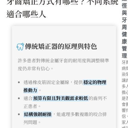
牙齒矯正方式有哪些？不同系統
徑
適合哪些人
與
牙
周
健
康
傳統矯正器的原理與特色
管
理
許多患者對傳統金屬牙套的耐用度與調整精準
牙
度仍非常有信心。
病
染
讓
透過橡皮筋固定金屬線，提供
穩定的物理
多
推動力
。
擔
適合
預算有限且對美觀需求較低
的齒列不
是
會
正患者。
響
結構強韌耐操
，能處理多數複雜的咬合排
侶
列問題。
家