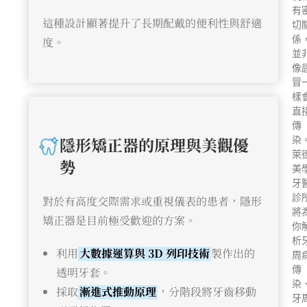
有
這種設計顯著提升了長期配戴的便利性與舒適
切
係
度。
並
像
冒
樣
直
傳
隱形矯正器的原理與美觀優
染
萊
勢
美
牙
診
對於有高度交際需求或重視儀表的患者，隱形
將
矯正器是目前極受歡迎的方案。
你
析
利用
大數據運算與 3D 列印技術
製作出的
周
傳
透明牙套。
染
採取
漸進式推動原理
，分階段將牙齒移動
牙