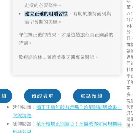
決
走樣的必要條件。
策
建立正確的咀嚼習慣
，有助於維持齒列與
7/1
1(
臉型長期的美感。
)休
診
守住矯正後的成果，才是這趟旅程真正圓滿的
日
時刻。
詳
請
歡迎諮詢林口萊德美學牙醫專業醫師。
過
們
社
平
了
更
多
預約
預約表單
電話預約
提
延伸閱讀：
矯正牙齒年齡有差嗎？治療時間與效果一
您
好
次說清楚
颱
延伸閱讀：
植牙後矯正別擔心！牙醫教你如何規劃與
備
維持效果