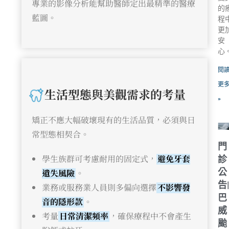
專業的影像分析能幫助醫師定出最精準的醫療
的
藍圖。
程
更
安
心
閱
更
生活型態與美觀需求的考量
»
矯正不應大幅破壞現有的生活品質，必須與日
常型態相契合。
門
學生族群可考慮耐用的固定式，
避免牙套
診
公
遺失風險
。
告
業務或服務業人員則多偏向選擇
不影響發
巴
音的隱形款
。
威
考量
日常清潔頻率
，確保療程中不會產生
颱