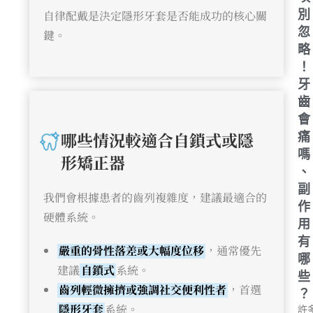
別
自律配戴是決定隱形牙套是否能成功的核心關
忽
鍵。
略
！
牙
齒
會
哪些情況較適合自鎖式或隱
痛
嗎
形矯正器
、
副
我們會根據患者的齒列複雜度，建議最適合的
作
硬體系統。
用
有
嚴重的骨性落差或大幅度位移
，通常優先
哪
建議
自鎖式
系統。
些
齒列輕微擁擠或強調社交便利性者
，首選
？
隱形牙套
系統。
許