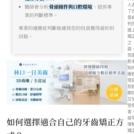
人
醫師會分析
骨頭條件與口腔環境
，提供專
了
業的判斷標準。
善
列
專業的適應症判斷能確保您的投資獲得最好的
踏
回報。
矯
之
路
但
對
知
療
常
到
期
又
受
害
提
如何選擇適合自己的牙齒矯正方
理
矯