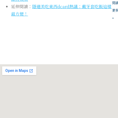
閱
延伸閱讀：
隱適美吃東西dcard熱議：戴牙套吃飯這樣
更
最方便！
»