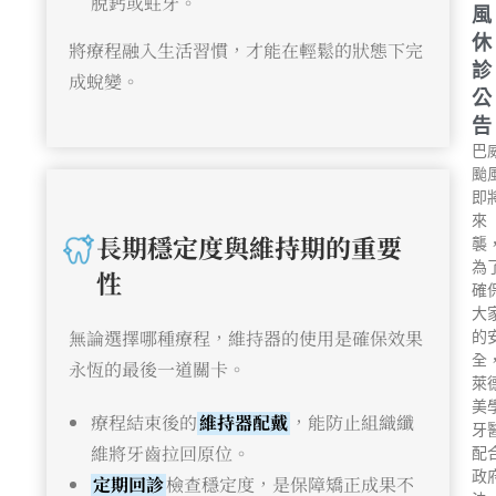
脫鈣或蛀牙。
風
休
將療程融入生活習慣，才能在輕鬆的狀態下完
診
成蛻變。
公
告
巴
颱
即
來
長期穩定度與維持期的重要
襲
為
性
確
大
無論選擇哪種療程，維持器的使用是確保效果
的
全
永恆的最後一道關卡。
萊
美
療程結束後的
維持器配戴
，能防止組織纖
牙
維將牙齒拉回原位。
配
政
定期回診
檢查穩定度，是保障矯正成果不