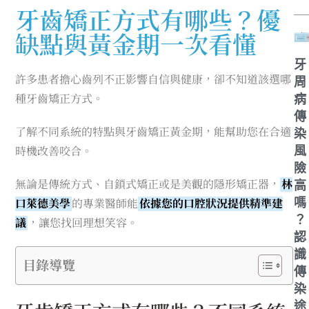
牙齒矯正方式有哪些？優
缺點與黃金期一次看懂
牙
許多患者擔心齒列不正影響自信與健康，卻不知道該選哪
周
種牙齒矯正方式。
病
傳
了解不同系統的特點與牙齒矯正黃金期，能幫助您在合適
染
時機改善咬合。
風
險
無論是傳統方式、自鎖式矯正或是美觀的隱形矯正器，
林
高
口萊德美學
的專業醫師能
依據您的口腔狀況提供精準建
嗎
？
議
，讓您找回理想笑容。
認
識
目錄導覽
傳
染
途