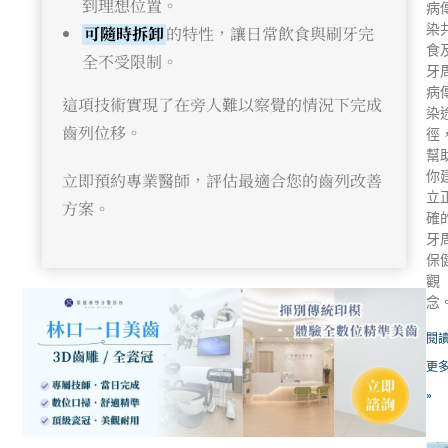
到理想位置。
病
染
可隨時拆卸
的特性，讓日常飲食與刷牙完
食
全不受限制。
牙
病
這項技術實現了在旁人難以察覺的情況下完成
染
齒列位移。
徑
幫
你
立即預約專業醫師，評估最適合您的齒列改善
立
方案。
確
牙
保
觀
念
閱
更
»