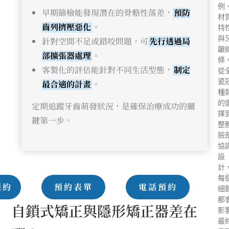
例
早期篩檢能發現潛在的骨骼性落差，
預防
材
齒列擠壓惡化
。
特
與
針對空間不足或錯咬問題，可
先行透過局
齦
部擴張器處理
。
條
客製化的評估能針對不同生活型態，
制定
從
瓷
最合適的計畫
。
種
的
定期追蹤牙齒萌發狀況，是確保治療成功的關
擇
鍵第一步。
整
臉
協
設
計
每
預約
預約表單
電話預約
細
都
自鎖式矯正與隱形矯正器差在
影
最