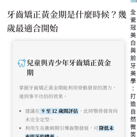
牙齒矯正黃金期是什麼時候？幾
全
瓷
歲最適合開始
冠
美
白
與
前
兒童與青少年牙齒矯正黃金
牙
期
美
學
掌握牙齒矯正黃金期能利用骨骼發育的潛力，
：
達到事半功倍的效果。
打
造
建議在
9 至 12 歲間評估
，此時顎骨發育尚
自
未完全定型。
然
微
利用生長衝刺期引導齒顎發展，可
降低未
笑
來拔牙的機率
。