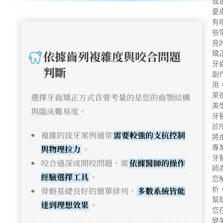
或
憂
有
些
見
依據齒列複雜度與咬合問題
矯
牙
判斷
副
用
萊
選擇牙齒矯正方式首要考量的是您的齒顎結構
美
與臨床難易度。
牙
診
複雜的拔牙案例通常
需要較強的支抗控制
將
與物理拉力
。
專
牙
咬合過深或開咬問題，需
依據醫師的操作
師
經驗選擇工具
。
您
骨骼基礎良好的簡單排列，
多數系統皆能
析
幫
達到理想效果
。
您
變