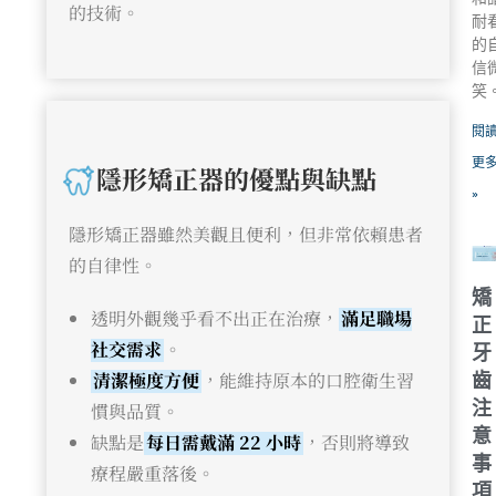
的技術。
耐
的
信
笑
閱
更
隱形矯正器的優點與缺點
»
隱形矯正器雖然美觀且便利，但非常依賴患者
的自律性。
矯
透明外觀幾乎看不出正在治療，
滿足職場
正
社交需求
。
牙
清潔極度方便
，能維持原本的口腔衛生習
齒
注
慣與品質。
意
缺點是
每日需戴滿 22 小時
，否則將導致
事
療程嚴重落後。
項