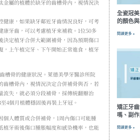
鈦金屬的植體於缺牙的齒槽骨內，視情況決
全瓷冠美
腔健康，如果缺牙鄰近牙齒情況良好，可考
的顏色與
康牙齒，可以考慮植牙來補救。1位50多
閱讀更多 »
後決定植牙合併大範圍補骨，因為預期傷口
復，上午植完牙、下午開始正常進食，植牙
者齒槽骨的健康狀況。萊德美學牙醫診所院
的齒槽骨內，視情況決定合併補骨與否，若
量流失，就必須分段補骨，採傳統翻瓣治
3至4個月植體穩固後再裝上牙冠。
矯正牙齒
嗎、副作
因個人體質或合併補骨，1周內傷口可能腫
低植牙術後傷口腫脹幅度和感染機率，也能
閱讀更多 »