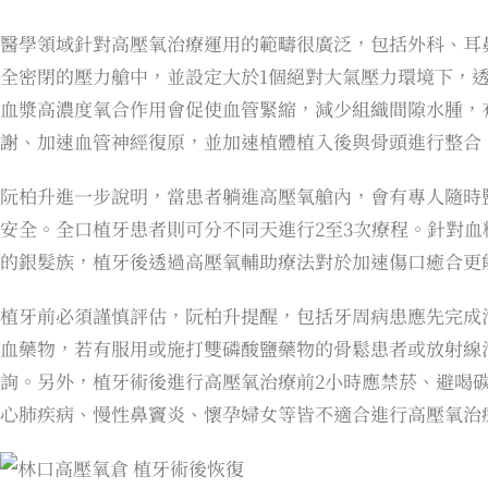
醫學領域針對高壓氧治療運用的範疇很廣泛，包括外科、耳
全密閉的壓力艙中，並設定大於1個絕對大氣壓力環境下，
血漿高濃度氧合作用會促使血管緊縮，減少組織間隙水腫，
謝、加速血管神經復原，並加速植體植入後與骨頭進行整合
阮柏升進一步說明，當患者躺進高壓氧艙內，會有專人隨時
安全。全口植牙患者則可分不同天進行2至3次療程。針對
的銀髮族，植牙後透過高壓氧輔助療法對於加速傷口癒合更
植牙前必須謹慎評估，阮柏升提醒，包括牙周病患應先完成
血藥物，若有服用或施打雙磷酸鹽藥物的骨鬆患者或放射線
詢。另外，植牙術後進行高壓氧治療前2小時應禁菸、避喝
心肺疾病、慢性鼻竇炎、懷孕婦女等皆不適合進行高壓氧治