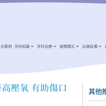
水雷射
牙科知識
牙科治療
齒顎矯正
尖端設備
高壓氧 有助傷口
其他