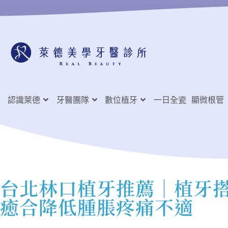
認識萊德
牙醫團隊
數位植牙
一日全瓷
顯微根管
台北林口植牙推薦
│植牙搭
癒合降低腫脹疼痛不適