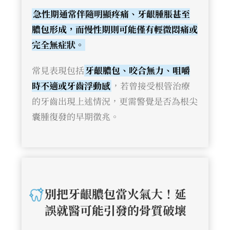
急性期通常伴隨明顯疼痛、牙齦腫脹甚至
膿包形成，而慢性期則可能僅有輕微悶痛或
完全無症狀。
常見表現包括
牙齦膿包、咬合無力、咀嚼
時不適或牙齒浮動感
，若曾接受根管治療
的牙齒出現上述情況，更需警覺是否為根尖
囊腫復發的早期徵兆。
別把牙齦膿包當火氣大！延
誤就醫可能引發的骨質破壞