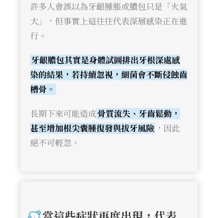
許多人會誤以為牙齦腫脹或膿包只是「火氣
大」，但事實上這往往代表深層感染正在進
行。
牙齦膿包其實是身體試圖排出牙根深處感
染的結果，若持續忽視，細菌會不斷侵蝕齒
槽骨。
長期下來可能造成
骨質流失、牙齒鬆動，
甚至增加根尖囊腫復發與拔牙風險
，因此
絕不可輕忽。
當這些症狀再度出現，代表