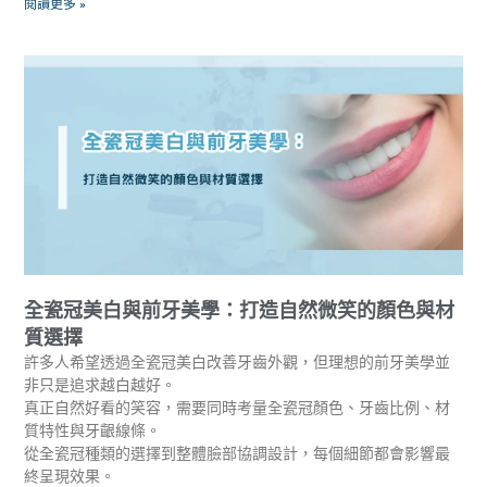
閱讀更多 »
全瓷冠美白與前牙美學：打造自然微笑的顏色與材
質選擇
許多人希望透過全瓷冠美白改善牙齒外觀，但理想的前牙美學並
非只是追求越白越好。
真正自然好看的笑容，需要同時考量全瓷冠顏色、牙齒比例、材
質特性與牙齦線條。
從全瓷冠種類的選擇到整體臉部協調設計，每個細節都會影響最
終呈現效果。