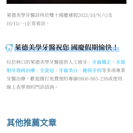
萊德美學牙醫診所於雙十國慶連假2021/10/9(六)及
10/11(一)正常看診。
萊德美學牙醫祝您 國慶假期愉快！
位於林口的萊德美學牙醫提供人工植牙、
牙齒矯正
、
水雷
射牙周病治療
、
全瓷冠
、
牙齒美白
、
健保牙科
等多項專業
牙醫治療，歡迎撥打免費預約專線0800-885-238或使用
線上表單預約門診諮詢。
其他推薦文章