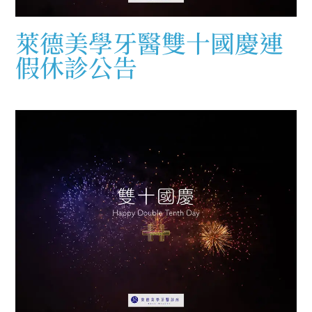
萊德美學牙醫雙十國慶連
假休診公告