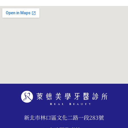
新北市林口區文化二路一段283號