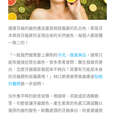
健康牙齒的齒色應該要是稍稍偏黃的乳白色，那是牙
本質與牙釉質所呈現出來的天然齒色，每個人都是獨
一無二的！
「一般我們做需要上藥劑的
冷光、居家美白
，通常只
能恢復接近原生齒色，很多患者會問：醫生我做完美
白，怎麼牙齒還是看起來不夠白？其實有可能是本身
的牙齒顏色就偏黃唷！」林口萊德美學美齒專家
阮柏
升醫師
進一步說明。
另外像平時的飲食習慣，嗜咖啡、茶飲或菸酒檳榔
等，也都會讓牙齒變色，產生黑黑的色素沉澱或難以
復原的齒列變色。較難處理的牙齒美白，則會建議使