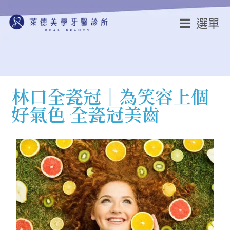
選單
林口全瓷冠│為笑容上個
好氣色 全瓷冠美齒