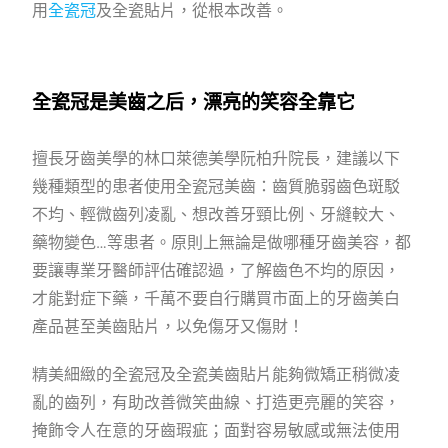
用
全瓷冠
及全瓷貼片，從根本改善。
全瓷冠是美齒之后，漂亮的笑容全靠它
擅長牙齒美學的林口萊德美學阮柏升院長，建議以下
幾種類型的患者使用全瓷冠美齒：齒質脆弱齒色斑駁
不均、輕微齒列凌亂、想改善牙頸比例、牙縫較大、
藥物變色…等患者。原則上無論是做哪種牙齒美容，都
要讓專業牙醫師評估確認過，了解齒色不均的原因，
才能對症下藥，千萬不要自行購買市面上的牙齒美白
產品甚至美齒貼片，以免傷牙又傷財！
精美細緻的全瓷冠及全瓷美齒貼片能夠微矯正稍微凌
亂的齒列，有助改善微笑曲線、打造更亮麗的笑容，
掩飾令人在意的牙齒瑕疵；面對容易敏感或無法使用