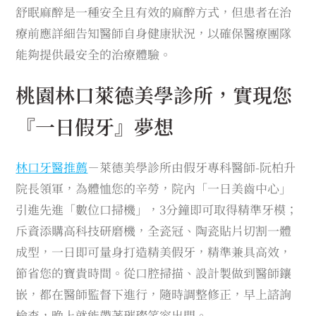
舒眠麻醉是一種安全且有效的麻醉方式，但患者在治
療前應詳細告知醫師自身健康狀況，以確保醫療團隊
能夠提供最安全的治療體驗。
桃園林口萊德美學診所，實現您
『一日假牙』夢想
林口牙醫推薦
－萊德美學診所由假牙專科醫師-阮柏升
院長領軍，為體恤您的辛勞，院內「一日美齒中心」
引進先進「數位口掃機」，3分鐘即可取得精準牙模；
斥資添購高科技研磨機，全瓷冠、陶瓷貼片切割一體
成型，一日即可量身打造精美假牙，精準兼具高效，
節省您的寶貴時間。從口腔掃描、設計製做到醫師鑲
嵌，都在醫師監督下進行，隨時調整修正，早上諮詢
檢查，晚上就能帶著璀璨笑容出門。