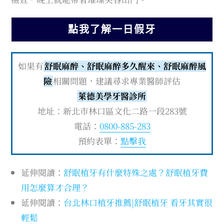
點我了解一日假牙
如果有
舒眠麻醉、舒眠麻醉多久醒來、舒眠麻醉風
險
相關問題，建議尋求專業醫師評估
萊德美學牙醫診所
地址：新北市林口區文化二路一段283號
電話：
0800-885-283
預約表單：
點擊我
延伸閱讀：
舒眠植牙有什麼特殊之處？舒眠植牙費
用怎麼算才合理？
延伸閱讀：
台北林口植牙推薦|舒眠植牙 看牙其實很
輕鬆