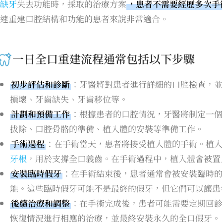
缺牙
失去功能時，採取的治療方案
，患者不需要經歷多次手
速重建口腔結構和功能的患者來說非常適合。
一日全口重建流程通常包括以下步驟
初步評估和診斷
：牙醫將對患者進行詳細的口腔檢查，
損壞、牙齒缺失、牙齒移位等。
計劃和預備工作
：根據患者的口腔情況，牙醫將制定一
拔除、口腔骨骼的準備、植入體的安裝等準備工作。
手術過程
：在手術當天，患者將接受植入體的手術。植
牙根
，用於支撐全口義齒。在手術過程中，植入體會被置
安裝臨時假牙
：在手術結束後，患者通常會被安裝臨時
能。這些臨時假牙可能不是最終的假牙，但它們可以讓患
後續治療和調整
：在手術完成後，患者可能需要定期回
恢復情況進行相應的治療，並最終安裝永久的全口假牙。