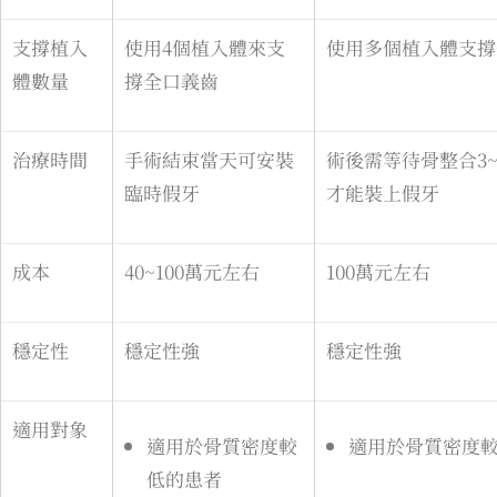
支撐植入
使用4個植入體來支
使用多個植入體支撐
體數量
撐全口義齒
治療時間
手術結束當天可安裝
術後需等待骨整合3~
臨時假牙
才能裝上假牙
成本
40~100萬元左右
100萬元左右
穩定性
穩定性強
穩定性強
適用對象
適用於骨質密度較
適用於骨質密度
低的患者