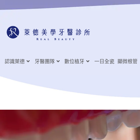
認識萊德
牙醫團隊
數位植牙
一日全瓷
顯微根管