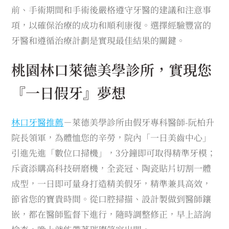
前、手術期間和手術後嚴格遵守牙醫的建議和注意事
項，以確保治療的成功和順利康復。選擇經驗豐富的
牙醫和遵循治療計劃是實現最佳結果的關鍵。
桃園林口萊德美學診所，實現您
『一日假牙』夢想
林口牙醫推薦
－萊德美學診所由假牙專科醫師-阮柏升
院長領軍，為體恤您的辛勞，院內「一日美齒中心」
引進先進「數位口掃機」，3分鐘即可取得精準牙模；
斥資添購高科技研磨機，全瓷冠、陶瓷貼片切割一體
成型，一日即可量身打造精美假牙，精準兼具高效，
節省您的寶貴時間。從口腔掃描、設計製做到醫師鑲
嵌，都在醫師監督下進行，隨時調整修正，早上諮詢