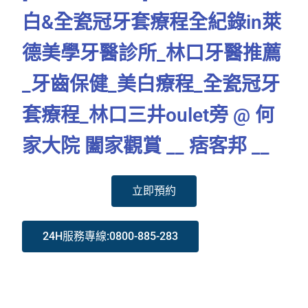
白&全瓷冠牙套療程全紀錄in萊
德美學牙醫診所_林口牙醫推薦
_牙齒保健_美白療程_全瓷冠牙
套療程_林口三井oulet旁 @ 何
家大院 闔家觀賞 __ 痞客邦 __
立即預約
24H服務專線:0800-885-283