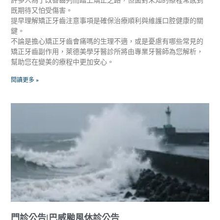
既期待又怕受傷害。
提早理解矯正牙齒注意事項是確保治療順利與維護口腔健康的關
鍵。
不論是擔心矯正牙齒會痛嗎的生理不適，或是憂慮有哪些常見的
矯正牙齒副作用，萊德美學牙醫診所將由專業牙醫師為您解析，
幫助您在變美的療程中更加安心。
閱讀更多 »
門診公告|巴威颱風休診公告