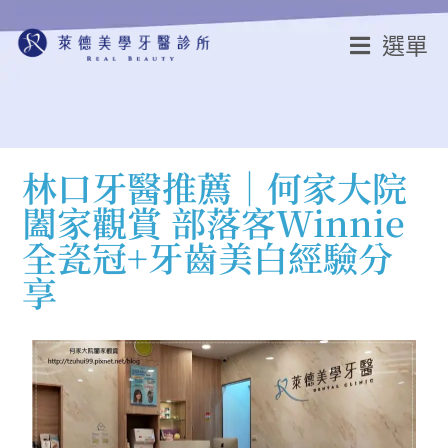
選單
林口牙醫推薦│何家大院
闔家觀賞 部落客Winnie
全瓷冠+牙齒美白經驗分
享