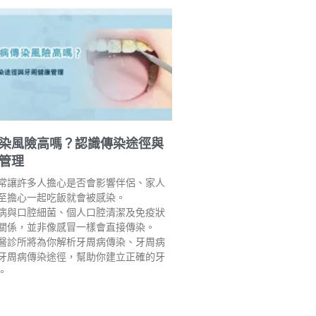
染風險高嗎？認識傳染途徑與
管理
常讓許多人擔心是否會影響伴侶、家人
至擔心一起吃飯就會被感染。
病與口腔細菌、個人口腔清潔及免疫狀
關係，並非像感冒一樣會直接傳染。
醫診所將為你解析牙周病傳染、牙周病
牙周病傳染途徑，幫助你建立正確的牙
。