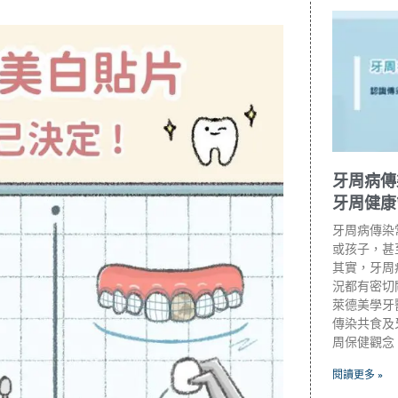
牙周病傳
牙周健康
牙周病傳染
或孩子，甚
其實，牙周
況都有密切
萊德美學牙
傳染共食及
周保健觀念
閱讀更多 »