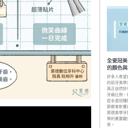
全瓷冠美
的顏色與
許多人希望
的前牙美學
真正自然好
牙齒比例、
從全瓷冠種
節都會影響
萊德美學牙
學的重要觀
笑。