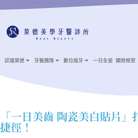
認識萊德
牙醫團隊
數位植牙
一日全瓷
顯微根管
「一日美齒 陶瓷美白貼片」
捷徑！