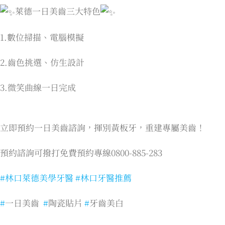
萊德一日美齒三大特色
1.數位掃描、電腦模擬
2.齒色挑選、仿生設計
3.微笑曲線一日完成
立即預約一日美齒諮詢，揮別黃板牙，重建專屬美齒！
預約諮詢可撥打免費預約專線0800-885-283
#林口萊德美學牙醫
#林口牙醫推薦
#
一日美齒
#
陶瓷貼片
#
牙齒美白