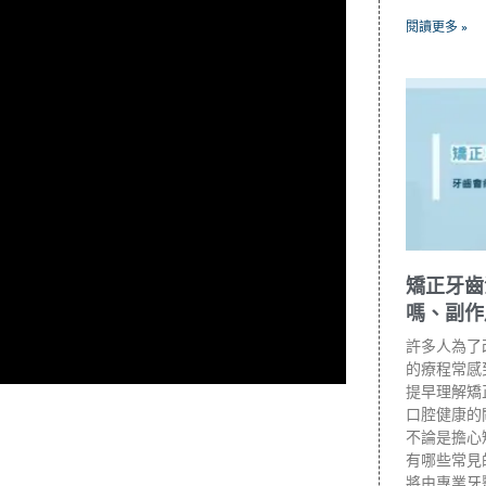
閱讀更多 »
矯正牙齒
嗎、副作
許多人為了
的療程常感
提早理解矯
口腔健康的
不論是擔心
有哪些常見
將由專業牙