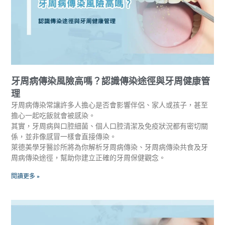
牙周病傳染風險高嗎？認識傳染途徑與牙周健康管
理
牙周病傳染常讓許多人擔心是否會影響伴侶、家人或孩子，甚至
擔心一起吃飯就會被感染。
其實，牙周病與口腔細菌、個人口腔清潔及免疫狀況都有密切關
係，並非像感冒一樣會直接傳染。
萊德美學牙醫診所將為你解析牙周病傳染、牙周病傳染共食及牙
周病傳染途徑，幫助你建立正確的牙周保健觀念。
閱讀更多 »