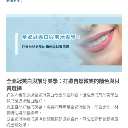
閱讀更多 »
全瓷冠美白與前牙美學：打造自然微笑的顏色與材
質選擇
許多人希望透過全瓷冠美白改善牙齒外觀，但理想的前牙美學並
非只是追求越白越好。
真正自然好看的笑容，需要同時考量全瓷冠顏色、牙齒比例、材
質特性與牙齦線條。
從全瓷冠種類的選擇到整體臉部協調設計，每個細節都會影響最
終呈現效果。