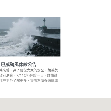
|巴威颱風休診公告
將來襲，為了確保大家的安全，萊德美
府決策，7/11(六)休診一日。詳情請
社群平台了解更多，提醒您做好防颱準