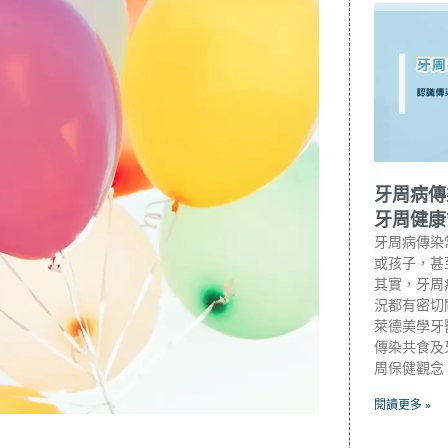
牙周病傳
牙周健康
牙周病傳染
或孩子，甚
其實，牙周
況都有密切
萊德美學牙
傳染共食及
周保健觀念
閱讀更多 »