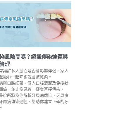
染風險高嗎？認識傳染途徑與
管理
常讓許多人擔心是否會影響伴侶、家人
至擔心一起吃飯就會被感染。
病與口腔細菌、個人口腔清潔及免疫狀
關係，並非像感冒一樣會直接傳染。
醫診所將為你解析牙周病傳染、牙周病
牙周病傳染途徑，幫助你建立正確的牙
。