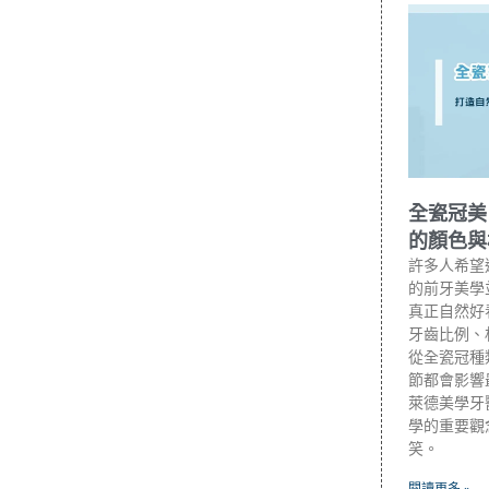
全瓷冠美
的顏色與
許多人希望
的前牙美學
真正自然好
牙齒比例、
從全瓷冠種
節都會影響
萊德美學牙
學的重要觀
笑。
閱讀更多 »