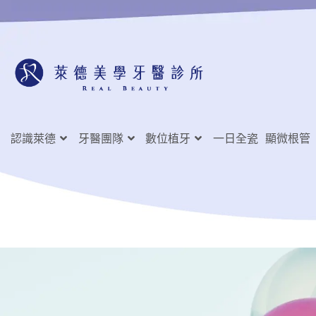
認識萊德
牙醫團隊
數位植牙
一日全瓷
顯微根管