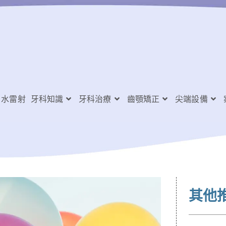
水雷射
牙科知識
牙科治療
齒顎矯正
尖端設備
其他