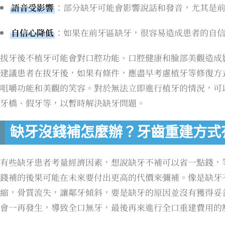
語音受影響
：部分缺牙可能會影響說話和發音，尤其是
自信心降低
：如果在前牙區缺牙，很容易造成患者的自
拔牙後不植牙可能會對口腔功能、口腔健康和臉部美觀造成
建議患者在拔牙後，如果有條件，應盡早考慮植牙等修復方
咀嚼功能和美觀的笑容。對於無法立即進行植牙的情況，可
牙橋、假牙等，以暫時解決缺牙問題。
缺牙沒錢補怎麼辦？牙齒重建方式
有些缺牙患者考量經濟因素，想說缺牙不補可以省一點錢，
錢補的後果可能在未來要付出更高的代價來彌補。像是缺牙不
縮，骨質流失，讓鄰牙傾斜，要是缺牙的原因並沒有獲得妥
會一再發生，導致全口無牙，最後再來進行全口重建費用的