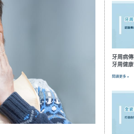
牙周病傳
牙周健康
閱讀更多 »