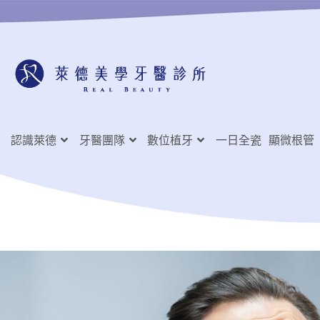
認識萊德
牙醫團隊
數位植牙
一日全瓷
顯微根管