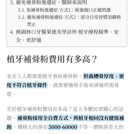
避免補骨粉後遺症，醫師來說明
免補骨粉後遺症-方式1：術後傷口正確照護
避免補骨粉後遺症-方式2：部分日常習慣須嚴格
禁止
桃園林口牙醫萊德美學診所 植牙療程精準、安
全、更舒適
植牙補骨粉費用有多高？
並非人人都需要植牙事前補骨粉，
但齒槽骨厚度、密
度不符合植牙條件
，就需要補骨手術來填補所需骨
質。
至於植牙補骨粉費用有多高？是大多數民眾關心的話
題。
補骨粉採用全自費方式，與植牙相同沒有健保補
助
，價格大約落在
5000-60000
不等。價格落差大的