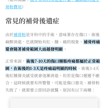
骨粉費用
）
常見的補骨後遺症
由於
補骨粉
是牙科中的手術，意味著存在傷口。術後
麻醉消退，也就開始有紅、腫、痛的現象，
補骨疼痛
還會隨著補骨範圍大而越發明顯
。
正常來說，
術後7-10天的傷口腫脹疼痛都屬於正常範
圍，在術後的1-3天是疼痛最明顯的時候
。術後3-4天
後紅腫發炎感受就會逐漸消退。但若是傷口遲遲不癒
合，這時候就要有所警覺，可能是傷口發炎、補骨粉
失敗了，就需要立即回診就醫。原因有以下兩種：