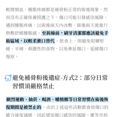
輕微慎血、腫脹疼痛都是補骨粉正常的術後現象，然
而沒有正確保養照護之下，傷口可能引發感染風險。
遇到腫脹疼痛，以術後兩天內冰敷、術後兩天後進行
熱敷舒緩腫脹感。
至拆線前，刷牙清潔都應該避免手
術區域，以輕柔漱口替代
。飲食上，則避免咀嚼堅
硬、辛辣、刺激性的食物，以免牽扯傷口，延緩傷口
復原。
避免補骨粉後遺症-方式2：部分日常
習慣須嚴格禁止
劇烈運動、抽菸、喝酒、嚼檳榔等日常習慣在術後恢
復期間是被禁止的
。由於上述這些活動都會使傷口的
癒合速度減緩，因此增加傷口感染的風險。應等至拆