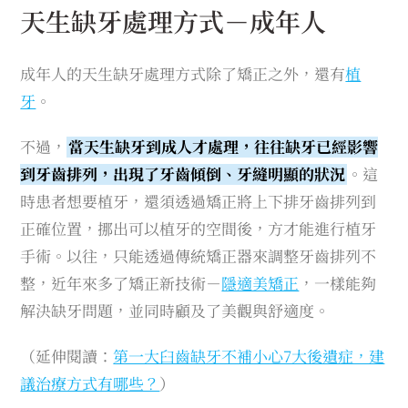
天生缺牙處理方式－成年人
成年人的天生缺牙處理方式除了矯正之外，還有
植
牙
。
不過，
當天生缺牙到成人才處理，往往缺牙已經影響
到牙齒排列，出現了牙齒傾倒、牙縫明顯的狀況
。這
時患者想要植牙，還須透過矯正將上下排牙齒排列到
正確位置，挪出可以植牙的空間後，方才能進行植牙
手術。以往，只能透過傳統矯正器來調整牙齒排列不
整，近年來多了矯正新技術－
隱適美矯正
，一樣能夠
解決缺牙問題，並同時顧及了美觀與舒適度。
（延伸閱讀：
第一大臼齒缺牙不補小心7大後遺症，建
議治療方式有哪些？
）