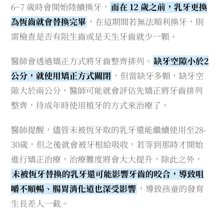
6~7 歲時會開始陸續換牙，
而在 12 歲之前，乳牙更換
為恆齒就會替換完畢
，在這期間若無法順利換牙，則
需檢查是否有阻生齒或是天生牙齒就少一顆。
醫師會透過矯正方式將牙齒整齊排列。
缺牙空隙小於2
公分，就使用矯正方式關閉
，但當缺牙多顆，缺牙空
隙大於兩公分，醫師可能就會評估先矯正將牙齒排列
整齊，待成年時使用植牙的方式來治療了。
醫師提醒，儘管未被恆牙取的乳牙還能繼續使用至28-
30歲，但之後就會被牙根給吸收，若等到那時才開始
進行矯正治療，治療難度將會大大提升，除此之外，
未被恆牙替換的乳牙還可能影響牙齒的咬合，導致咀
嚼不順暢、腸胃消化道也深受影響
，導致孩童的發育
生長差人一截。