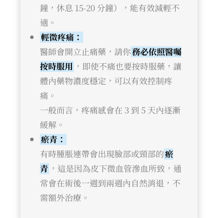
鐘，休息 15-20 分鐘），能有效減輕不
適。
輕微疼痛：
醫師會開立止痛藥，請你
務必依照醫囑
按時服用
，即使不痛也要按時服藥，讓
體內藥物濃度穩定，可以有效控制疼
痛。
一般而言，疼痛感會在 3 到 5 天內逐漸
緩解。
瘀青：
有時腫脹連帶會出現臉部或頸部的
瘀
青
，這是因為皮下微血管滲血所致，通
常會在術後一週到兩週內自然消退，不
需額外治療。