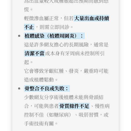
為出血量較大或腫脹超出預期而感到恐
慌。
輕微滲血屬正常，但若
大量出血或持續
不止
，則需立即回診。
植體感染（植體周圍炎）：
這是許多網友擔心的長期風險，通常是
清潔不當
或本身有牙周病未控制所引
起。
它會導致牙齦紅腫、發炎，嚴重時可能
造成植體鬆動。
骨整合不良或失敗：
少數網友分享術後植體未能與骨頭結
合，可能與患者
骨質條件不足
、慢性病
控制不佳（如糖尿病）、吸菸習慣，或
手術技術有關。