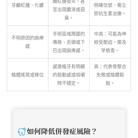
續紅腫發炎，甚
牙齦紅腫、化膿
明確信號，需立
至出現膿液或惡
即抗生素治療。
臭。
手術區域周圍的
中高：可能為神
不明原因的麻痺
嘴唇、舌頭或下
經受壓迫，需及
感
巴出現麻痺感。
早檢查。
感覺植牙有明顯
高：代表骨整合
植體搖晃或移位
的鬆動感或咀嚼
失敗或植體鬆
時不穩定。
脫。
如何降低併發症風險？