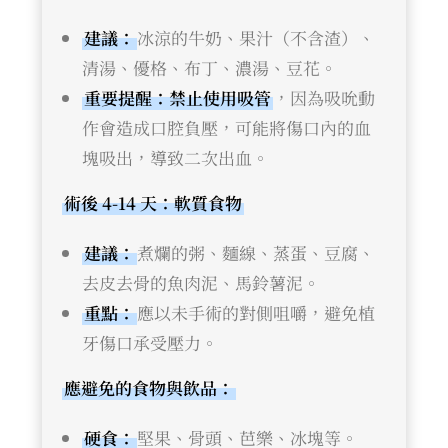
建議：
冰涼的牛奶、果汁（不含渣）、
清湯、優格、布丁、濃湯、豆花。
重要提醒：禁止使用吸管
，因為吸吮動
作會造成口腔負壓，可能將傷口內的血
塊吸出，導致二次出血。
術後 4-14 天：軟質食物
建議：
煮爛的粥、麵線、蒸蛋、豆腐、
去皮去骨的魚肉泥、馬鈴薯泥。
重點：
應以未手術的對側咀嚼，避免植
牙傷口承受壓力。
應避免的食物與飲品：
硬食：
堅果、骨頭、芭樂、冰塊等。