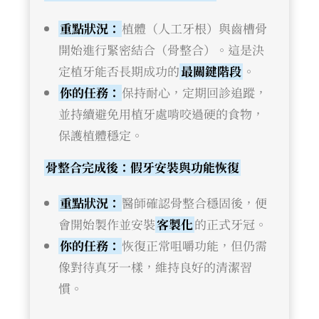
重點狀況：
植體（人工牙根）與齒槽骨
開始進行緊密結合（骨整合）。這是決
定植牙能否長期成功的
最關鍵階段
。
你的任務：
保持耐心，定期回診追蹤，
並持續避免用植牙處啃咬過硬的食物，
保護植體穩定。
骨整合完成後：假牙安裝與功能恢復
重點狀況：
醫師確認骨整合穩固後，便
會開始製作並安裝
客製化
的正式牙冠。
你的任務：
恢復正常咀嚼功能，但仍需
像對待真牙一樣，維持良好的清潔習
慣。