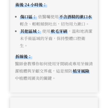
術後 24 小時後：
傷口區：
依醫囑使用
不含酒精的漱口水
輕含、輕輕傾倒吐出，切勿用力漱口。
其他區域：
使用
軟毛牙刷
，溫和地清潔
未手術區域的牙齒，保持整體口腔衛
生。
拆線後：
醫師會教導你如何使用牙間刷或專用牙線清
潔植體與牙齦交界處，這是預防
植牙風險
中植體周圍炎的關鍵。