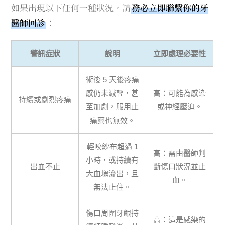
如果出現以下任何一種狀況，請
務必立即聯繫你的牙
醫師回診
：
警訊症狀
說明
立即處理必要性
術後 5 天後疼痛
感仍未減輕，甚
高：可能為感染
持續或劇烈疼痛
至加劇，服用止
或神經壓迫。
痛藥也無效。
輕咬紗布超過 1
高：需由醫師判
小時，或持續有
出血不止
斷傷口狀況並止
大血塊流出，且
血。
無法止住。
傷口周圍牙齦持
高：這是感染的