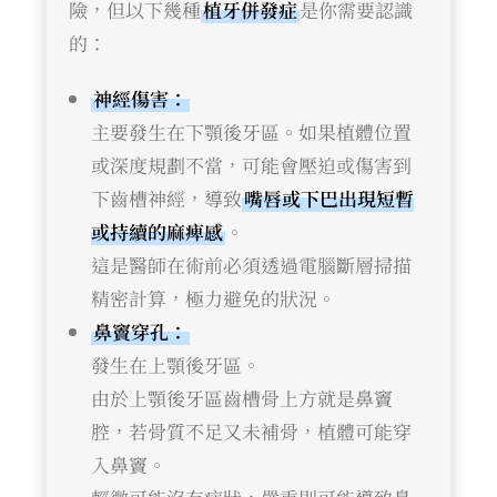
險，但以下幾種
植牙併發症
是你需要認識
的：
神經傷害：
主要發生在下顎後牙區。如果植體位置
或深度規劃不當，可能會壓迫或傷害到
下齒槽神經，導致
嘴唇或下巴出現短暫
或持續的麻痺感
。
這是醫師在術前必須透過電腦斷層掃描
精密計算，極力避免的狀況。
鼻竇穿孔：
發生在上顎後牙區。
由於上顎後牙區齒槽骨上方就是鼻竇
腔，若骨質不足又未補骨，植體可能穿
入鼻竇。