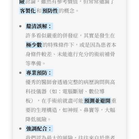
險
討論，雖然有參考價值，但常常遺漏了
客製化
和
預防性
的概念。
釐清誤解：
許多看似嚴重的併發症，其實是發生在
極少數
的特殊條件下，或是因為患者本
身條件較差、未能進行充分的術前補骨
等準備。
專業預防：
優秀的醫師會透過完整的病歷詢問與高
科技儀器（如：電腦斷層、數位導
板），在手術前就盡可能
預測並避開
重
要的生理構造，如神經、鼻竇等，大幅
降低風險。
強調配合：
我們認為最大的風險，往往來自於患者