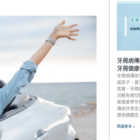
牙周病傳
牙周健康
牙周病傳染
或孩子，甚
其實，牙周
況都有密切
萊德美學牙
傳染共食及
周保健觀念
閱讀更多 »