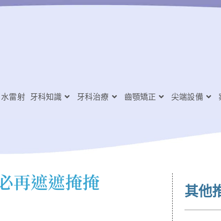
水雷射
牙科知識
牙科治療
齒顎矯正
尖端設備
不必再遮遮掩掩
其他