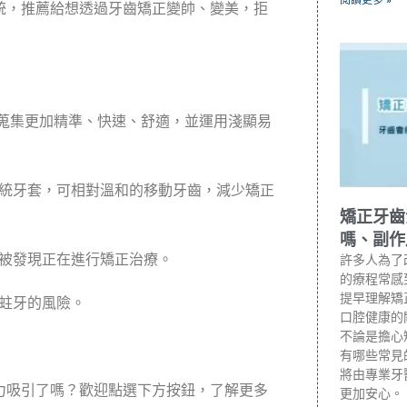
統，
推薦給想透過牙齒矯正變帥、變美，拒
料蒐集更加精準、
快速、舒適，
並運用淺顯易
統牙套，
可相對溫和的移動牙齒，減少矯正
矯正牙齒
嗎、副作
被發現正在進行矯正治療。
許多人為了
的療程常感
提早理解矯
蛀牙的風險。
口腔健康的
不論是擔心
有哪些常見
將由專業牙
力吸引了嗎？歡迎點選下方按鈕，
了解更多
更加安心。