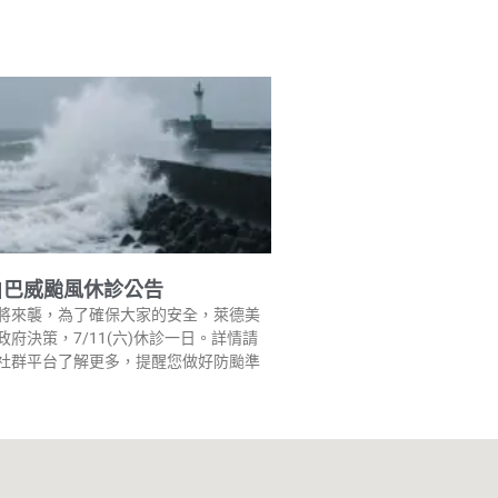
|巴威颱風休診公告
將來襲，為了確保大家的安全，萊德美
府決策，7/11(六)休診一日。詳情請
社群平台了解更多，提醒您做好防颱準