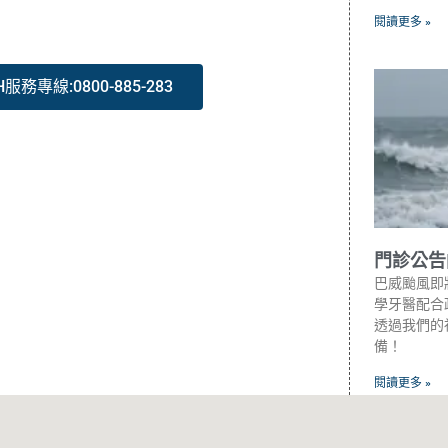
閱讀更多 »
H服務專線:0800-885-283
門診公告
巴威颱風即
學牙醫配合政
透過我們的
備！
閱讀更多 »