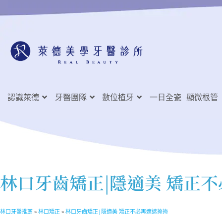
認識萊德
牙醫團隊
數位植牙
一日全瓷
顯微根管
林口牙齒矯正|隱適美 矯正
林口牙醫推薦
»
林口矯正
»
林口牙齒矯正|隱適美 矯正不必再遮遮掩掩