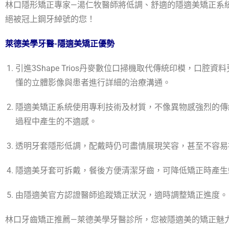
林口隱形矯正專家—湯仁牧醫師將低調、舒適的隱適美矯正系
絕被冠上鋼牙綽號的您！
萊德美學牙醫-隱適美矯正優勢
引進3Shape Trios丹麥數位口掃機取代傳統印模，口腔資
懂的立體影像與患者進行詳細的治療溝通。
隱適美矯正系統使用專利技術及材質，不像異物感強烈的傳
過程中產生的不適感。
透明牙套隱形低調，配戴時仍可盡情展現笑容，
甚至不容易
隱適美牙套可拆戴，餐後方便清潔牙齒，
可降低矯正時產生
由隱適美官方認證醫師追蹤矯正狀況，適時調整矯正進度。
林口牙齒矯正推薦—萊德美學牙醫診所，
您被隱適美的矯正魅