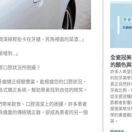
間清掉那些卡在牙縫、死角裡面的菜渣…」
常噎到…」
全瓷冠美
的顏色與
等口腔狀況所困擾？
許多人希望
的前牙美學
牙齒矯正經驗豐富，能根據您的口腔狀況，
真正自然好
各式矯正系統，幫助患者找到自信的微笑。
牙齒比例、
從全瓷冠種
節都會影響
們帶來飲食、口腔清潔上的困擾，許多患者
萊德美學牙
負擔重的傳統矯正器，
卻成為患者的另一個
學的重要觀
笑。
閱讀更多 »