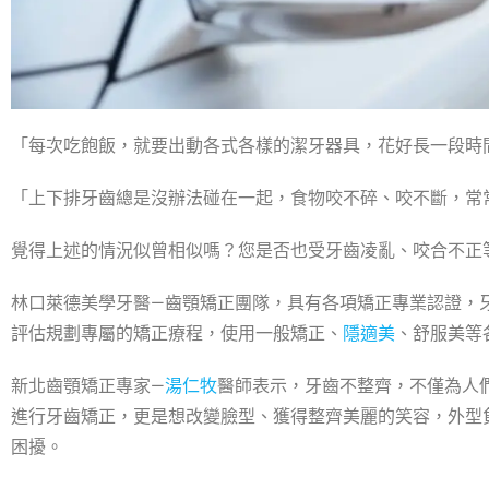
「每次吃飽飯，就要出動各式各樣的潔牙器具，
花好長一段時
「上下排牙齒總是沒辦法碰在一起，食物咬不碎、咬不斷，
常
覺得上述的情況似曾相似嗎？您是否也受牙齒凌亂、
咬合不正
林口萊德美學牙醫—齒顎矯正團隊，具有各項矯正專業認證，
評估規劃專屬的矯正療程，使用一般矯正、
隱適美
、
舒服美等
新北齒顎矯正專家—
湯仁牧
醫師表示，牙齒不整齊，
不僅為人
進行牙齒矯正，
更是想改變臉型、獲得整齊美麗的笑容，外型
困擾。