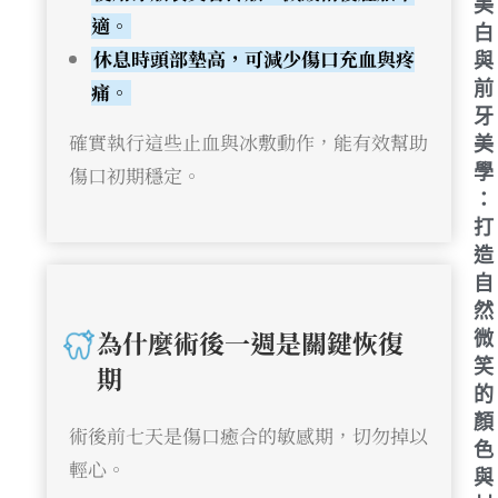
美
適。
白
休息時頭部墊高，可減少傷口充血與疼
與
前
痛。
牙
確實執行這些止血與冰敷動作，能有效幫助
美
學
傷口初期穩定。
：
打
造
自
然
為什麼術後一週是關鍵恢復
微
笑
期
的
顏
術後前七天是傷口癒合的敏感期，切勿掉以
色
輕心。
與