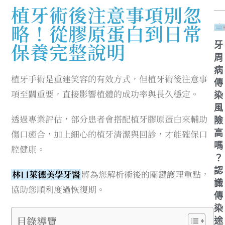
植牙術後注意事項別忽
略！從膠原蛋白到日常
保養完整說明
牙
周
病
植牙手術是重建笑容的有效方式，但植牙術後注意事
傳
項至關重要，直接影響植體的成功率與長久穩定。
染
風
透過專業評估，部分患者會搭配植牙膠原蛋白來輔助
險
傷口癒合，加上細心的植牙清潔與回診，才能確保口
高
嗎
腔健康。
？
認
林口萊德美學牙醫
將為您解析術後的關鍵護理重點，
識
協助您順利度過恢復期。
傳
染
目錄導覽
途