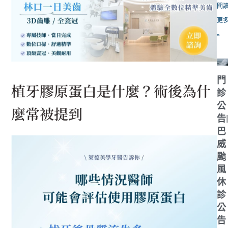
閱
更
»
門
植牙膠原蛋白是什麼？術後為什
診
公
麼常被提到
告
巴
威
颱
風
休
診
公
告