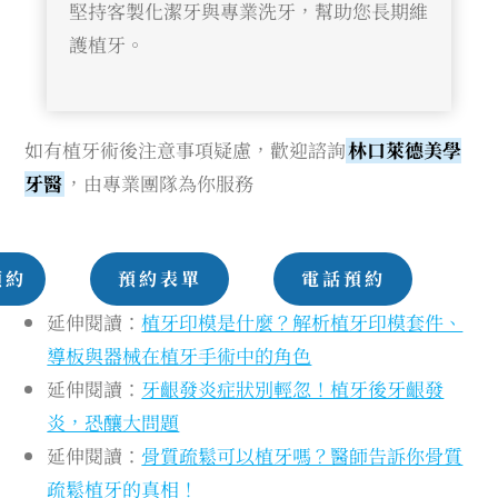
堅持客製化潔牙與專業洗牙，幫助您長期維
護植牙。
如有植牙術後注意事項疑慮，歡迎諮詢
林口萊德美學
牙醫
，由專業團隊為你服務
預約
預約表單
電話預約
延伸閱讀：
植牙印模是什麼？解析植牙印模套件、
導板與器械在植牙手術中的角色
延伸閱讀：
牙齦發炎症狀別輕忽！植牙後牙齦發
炎，恐釀大問題
延伸閱讀：
骨質疏鬆可以植牙嗎？醫師告訴你骨質
疏鬆植牙的真相！