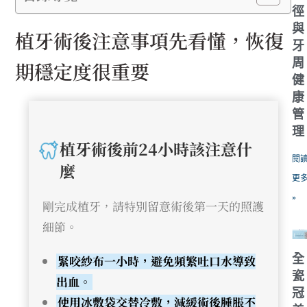
徑
與
植牙術後注意事項先看懂，恢復
牙
周
期穩定度很重要
健
康
管
理
植牙術後前24小時該注意什
閱
麼
更
»
剛完成植牙，請特別留意術後第一天的照護
細節。
全
緊咬紗布一小時，避免頻繁吐口水導致
瓷
出血。
冠
使用冰敷袋交替冷敷，減緩術後腫脹不