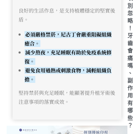
別
良好的生活作息，是支持植體穩定的堅實後
忽
盾。
略
！
必須嚴格禁菸，尼古丁會嚴重阻礙組織
牙
癒合。
齒
會
減少熬夜，充足睡眠有助於免疫系統修
痛
復。
嗎
避免食用過熱或刺激食物，減輕組織負
、
擔。
副
作
堅持禁菸與充足睡眠，能顯著提升植牙術後
用
注意事項的落實成效。
有
哪
些
？