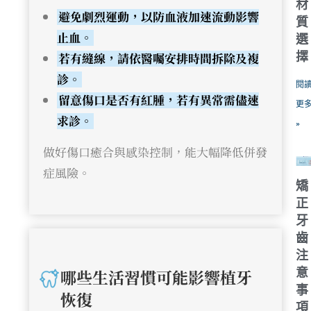
材
避免劇烈運動，以防血液加速流動影響
質
止血。
選
若有縫線，請依醫囑安排時間拆除及複
擇
診。
閱
留意傷口是否有紅腫，若有異常需儘速
更
求診。
»
做好傷口癒合與感染控制，能大幅降低併發
症風險。
矯
正
牙
齒
注
意
哪些生活習慣可能影響植牙
事
恢復
項