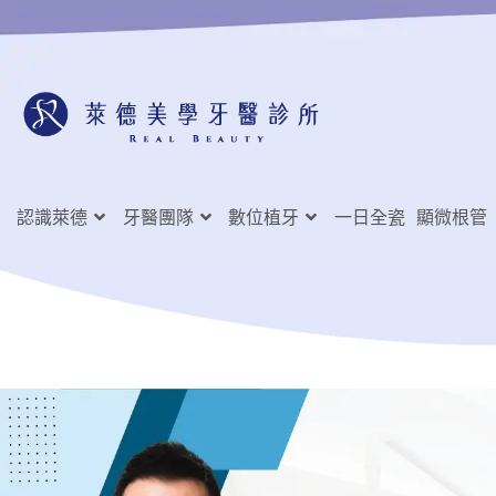
認識萊德
牙醫團隊
數位植牙
一日全瓷
顯微根管