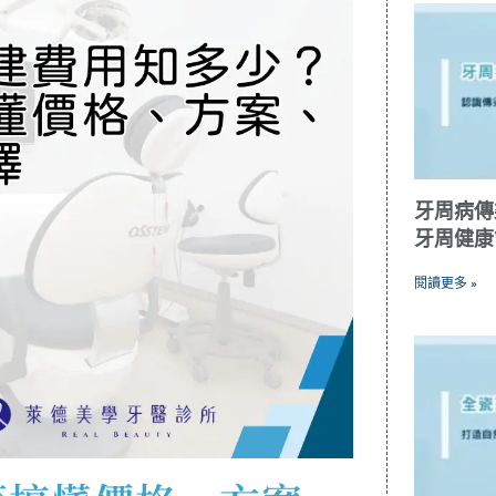
牙周病傳
牙周健康
閱讀更多 »