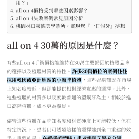
用？」
all on 4價格受到哪些因素影響？
all on 4失敗案例常見原因分析
桃園林口萊德美學診所，實現您『一日假牙』夢想
all on 4 30萬的原因是什麼？
有些all on 4手術價格能維持在30萬主要歸因於植體品牌
的選擇以及植體材質的特性。
許多30萬價位的案例往往
採用韓國或亞洲地區的小廠牌植體
，這些品牌雖然在市場
上知名度較低，但卻能提供相對經濟實惠的選擇。此外，
這些植體的材質多以硬度較普通的塑鋼牙為主，相較於進
口高階植體，成本更為親民。
儘管這些植體在品牌知名度和材質硬度上可能較低，但在
特定情況下，患者仍可透過這樣的選擇達到全口重建的效
果。重要的是，
在選擇植體時，患者需與牙醫充分溝