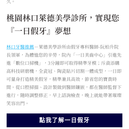
久。
桃園林口萊德美學診所，實現您
『一日假牙』夢想
林口牙醫推薦
－萊德美學診所由假牙專科醫師-阮柏升院
長領軍，為體恤您的辛勞，院內「一日美齒中心」引進先
進「數位口掃機」，3分鐘即可取得精準牙模；斥資添購
高科技研磨機，全瓷冠、陶瓷貼片切割一體成型，一日即
可量身打造精美假牙，精準兼具高效，節省您的寶貴時
間。從口腔掃描、設計製做到醫師鑲嵌，都在醫師監督下
進行，隨時調整修正，早上諮詢檢查，晚上就能帶著璀璨
笑容出門。
點我了解一日假牙