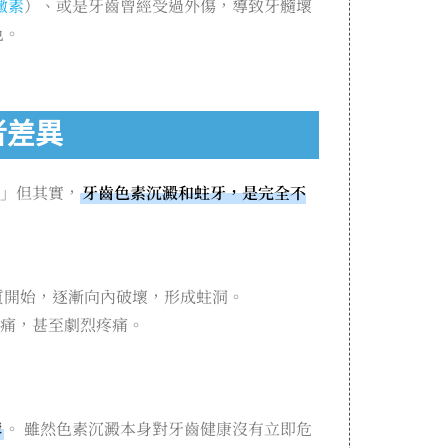
黴素
）、或是牙齒曾經受過外傷，導致牙髓壞
色。
者差異
」但其實，
牙齒色素沉澱和蛀牙，是完全不
質開始，逐漸向內破壞，形成蛀洞。
痛，甚至劇烈疼痛。
構
。 雖然色素沉澱本身對牙齒健康沒有立即危