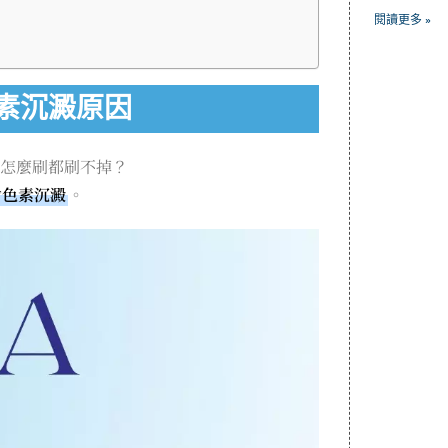
閱讀更多 »
素沉澱原因
怎麼刷都刷不掉？
齒色素沉澱
。