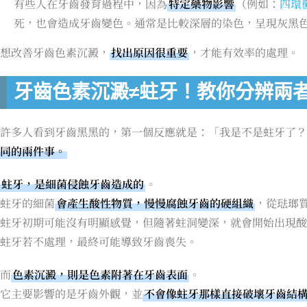
有些人在牙齒發育過程中，因為
特定藥物影響
（例如：
四環
死，也會造成牙齒變色。通常是比較深層的染色，呈現灰黑
想改善牙齒色素沉澱，
找出原因很重要
，才能有效率的處理。
牙齒色素沉澱≠蛀牙！教你分辨兩
許多人看到牙齒黑黑的，第一個反應就是：「我是不是蛀牙了？
同的兩件事。
蛀牙，是細菌侵蝕牙齒造成的
。
蛀牙的細菌
會產生酸性物質，慢慢腐蝕牙齒的硬組織
，從琺瑯
蛀牙初期可能沒有明顯感覺，但隨著蛀洞變深，就會開始出現酸
蛀牙若不處理，最終可能導致牙齒喪失。
而
色素沉澱，則是色素附著在牙齒表面
。
它主要影響的是牙齒外觀，並
不會像蛀牙那樣直接破壞牙齒結