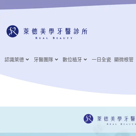
認識萊德
牙醫團隊
數位植牙
一日全瓷
顯微根管