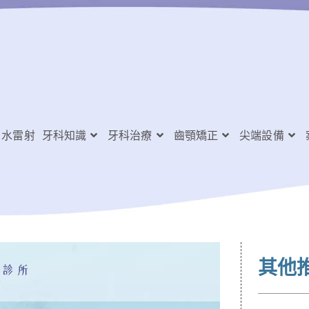
水雷射
牙科知識
牙科治療
齒顎矯正
尖端設備
其他