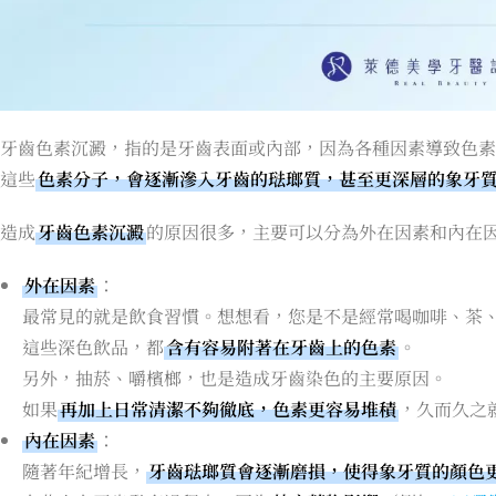
牙齒色素沉澱，指的是牙齒表面或內部，因為各種因素導致色素
這些
色素分子，會逐漸滲入牙齒的琺瑯質，甚至更深層的象牙
造成
牙齒色素沉澱
的原因很多，主要可以分為外在因素和內在
外在因素
：
最常見的就是飲食習慣。想想看，您是不是經常喝咖啡、茶
這些深色飲品，都
含有容易附著在牙齒上的色素
。
另外，抽菸、嚼檳榔，也是造成牙齒染色的主要原因。
如果
再加上日常清潔不夠徹底，色素更容易堆積
，久而久之
內在因素
：
隨著年紀增長，
牙齒琺瑯質會逐漸磨損，使得象牙質的顏色