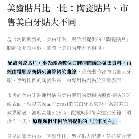
美齒貼片比一比：陶瓷貼片、市
售美白牙貼大不同
現今坊間販賣的「美白牙貼」與診所提供的「陶瓷貼片」
聽起來非常相似，實際上美白原理大不相同。
配戴陶瓷貼片，事先經過數位口腔掃瞄儀器蒐集資料，再
經由電腦系統排列演算微笑曲線
，最後製作出符合個人牙
齦、嘴唇比例的陶瓷貼片，由專用黏劑黏於牙齒表面。
市售的美白牙貼運用沾有美白藥劑的塑膠貼膜直接貼於牙
齒表面，就拿美國品牌crest的美白牙貼來說，為讓美白
效果顯著，濃度高達5.25%，配戴時間每次達30分鐘，須
操作14天，
原理類似牙科診所提供的「居家美白」
。
只是居家美白為「客製牙托」型式供人配戴，牙托密合度