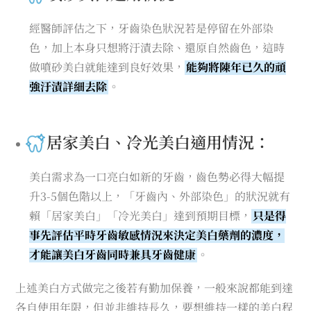
經醫師評估之下，牙齒染色狀況若是停留在外部染
色，加上本身只想將汙漬去除、還原自然齒色，這時
做噴砂美白就能達到良好效果，
能夠將陳年已久的頑
強汙漬詳細去除
。
居家美白、冷光美白適用情況：
美白需求為一口亮白如新的牙齒，齒色勢必得大幅提
升3-5個色階以上，「牙齒內、外部染色」的狀況就有
賴「居家美白」「冷光美白」達到預期目標，
只是得
事先評估平時牙齒敏感情況來決定美白藥劑的濃度，
才能讓美白牙齒同時兼具牙齒健康
。
上述美白方式做完之後若有勤加保養，一般來說都能到達
各自使用年限，但並非維持長久，要想維持一樣的美白程