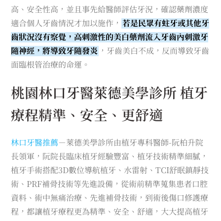
高、安全性高，並且事先給醫師評估牙況，確認藥劑濃度
適合個人牙齒情況才加以施作，
若是民眾有蛀牙或其他牙
齒狀況沒有察覺，高刺激性的美白藥劑流入牙齒內刺激牙
隨神經，將導致牙隨發炎
，牙齒美白不成，反而導致牙齒
面臨根管治療的命運。
桃園林口牙醫萊德美學診所 植牙
療程精準、安全、更舒適
林口牙醫推薦
－萊德美學診所由植牙專科醫師-阮柏升院
長領軍，阮院長臨床植牙經驗豐富、植牙技術精準細膩，
植牙手術搭配3D數位導航植牙、水雷射、TCI舒眠鎮靜技
術、PRF補骨技術等先進設備，從術前精準蒐集患者口腔
資料、術中無痛治療、先進補骨技術，到術後傷口修護療
程，都讓植牙療程更為精準、安全、舒適，大大提高植牙