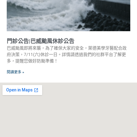
門診公告|巴威颱風休診公告
巴威颱風即將來襲，為了確保大家的安全，萊德美學牙醫配合政
府決策，7/11(六)休診一日。詳情請透過我們的社群平台了解更
多，提醒您做好防颱準備！
閱讀更多 »