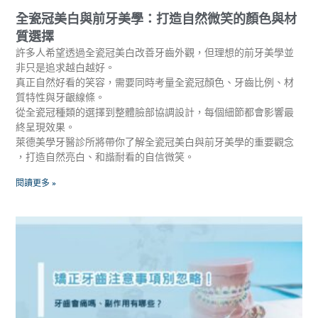
全瓷冠美白與前牙美學：打造自然微笑的顏色與材
質選擇
許多人希望透過全瓷冠美白改善牙齒外觀，但理想的前牙美學並
非只是追求越白越好。
真正自然好看的笑容，需要同時考量全瓷冠顏色、牙齒比例、材
質特性與牙齦線條。
從全瓷冠種類的選擇到整體臉部協調設計，每個細節都會影響最
終呈現效果。
萊德美學牙醫診所將帶你了解全瓷冠美白與前牙美學的重要觀念
，打造自然亮白、和諧耐看的自信微笑。
閱讀更多 »