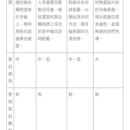
理
度的美白
人牙齒情況客
粒結合水分
的陶瓷貼片貼
藥劑塗抹
製牙托後，將
與氣壓，以
於牙齒表面，
於牙齒
低濃度的美白
類似洗牙的
得以遮蓋住原
上，再利
藥劑擠上牙托
方式，將牙
本齒色，呈現
用照光加
於家中每日定
齒表面的污
陶瓷的自然色
速美白速
時配戴。
漬去除。
澤。
度。
美
中
中、低
中、低
大
白
成
效
使
有
有
無
無
用
美
白
藥