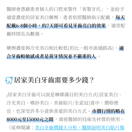
醫師會憑藉患者個人的口腔來製作「客製牙托」，並給予
適當濃度的居家美白藥劑。患者依照醫師指示配戴，
每天
配戴6-8個小時，約7天即可看見牙齒亮白的效果
，通常配
戴時間長為數週。
藥劑濃度與冷光美白相比較低(但比一般市面通路高)，
適
合牙齒較敏感或者是黃牙情況並不嚴重的人
。
居家美白牙齒需要多少錢？
居家美白牙齒可以說是琳瑯滿目的美白方式(居家美白、
冷光美白、噴砂美白、美齒貼片/全瓷冠)當中，價格便
宜，也深受許多小資族喜愛的美白方式。
市價行情約略在
8000元至15000元之間
，端看醫師的技術及材質的使用。
（延伸閱讀：
美白牙齒價錢大分析，醫師說明美白貼片傷