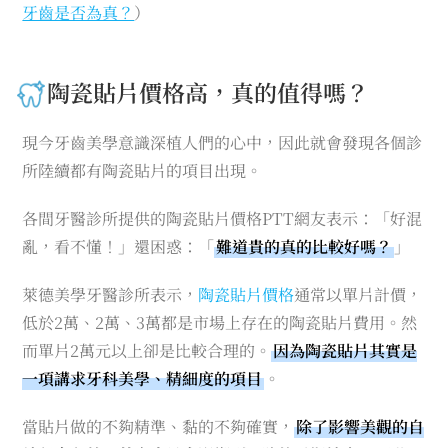
牙齒是否為真？
）
陶瓷貼片價格高，真的值得嗎？
現今牙齒美學意識深植人們的心中，因此就會發現各個診
所陸續都有陶瓷貼片的項目出現。
各間牙醫診所提供的陶瓷貼片價格PTT網友表示：「好混
亂，看不懂！」還困惑：「
難道貴的真的比較好嗎？
」
萊德美學牙醫診所表示，
陶瓷貼片價格
通常以單片計價，
低於2萬、2萬、3萬都是市場上存在的陶瓷貼片費用。然
而單片2萬元以上卻是比較合理的。
因為陶瓷貼片其實是
一項講求牙科美學、精細度的項目
。
當貼片做的不夠精準、黏的不夠確實，
除了影響美觀的自