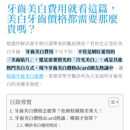
牙齒美白費用就看這篇，
美白牙齒價格都需要那麼
貴嗎？
想盡快解決黃牙與污漬帶來的尷尬情況？若你也正急於美
白牙齒，
牙齒美白費用
不可不知，
不管是網紅愛用的
「美齒貼片」，還是需要照光的「冷光美白」，或是其他
熱門美白方式，現今牙齒美白價格dcard網友熱議中
，讓
桃園牙齒美白推薦
－萊德美學牙醫診所為大家說明牙齒美
白的各種差異吧。
目錄導覽
牙齒美白價格怎麼算？依療程種類差異大！
牙齒美白價格dcard熱議：哪個才划算？
噴砂美白適用情況：