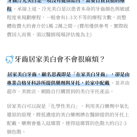
牙齒冷光美白是一項沒有健保給付，需要自費負擔的療
程
。承接上述，冷光美白是以患者本身的牙齒顏色與敏感
程度來規劃療程，一般會有1-3次不等的療程次數，而整
體收費大約會介於1萬-2萬之間。(費用僅供參考，實際收
費因人而異，須以醫師現場評估後為主)
牙齒居家美白會不會很麻煩？
居家美白牙齒，顧名思義即是「在家美白牙齒」，卻是由
專業合格牙科診所提供藥劑與牙托，於家中配戴
。並非由
超市、美妝店、網路自行購買到的美白牙托產品。
居家美白可以說是「化學性美白」，利用美白藥劑中氧化
還原的原理，將低濃度的美白藥劑擠在醫師提供的牙托上
配戴，藥劑會進入琺瑯質，使得琺瑯質的色階大約白2-3
個色階。