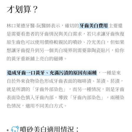
才划算？
林口萊德牙醫-阮醫師表示，確切的
牙齒美白費用
主要還
是需要看患者的牙齒情況與美白需求，若只求讓牙齒恢復
原生齒色可以使用價格較親民的噴砂、冷光美白，但如果
想讓牙齒提升到另一個美白境界則需要靠陶瓷貼片，給你
的黃牙重新鋪上亮白的磁磚。
造成牙齒一口黃牙、充滿污漬的原因有兩種
，一種是來
自於外來食物染色形成牙齒表面的咖啡漬、茶漬、菸漬，
就是所謂的「牙齒外部染色」，而另一種情況，則是牙齒
表面染色慎入牙齒內部，導致「牙齒內部染色」，兩種染
色情況，適用不同美白方式。
噴砂美白適用情況：