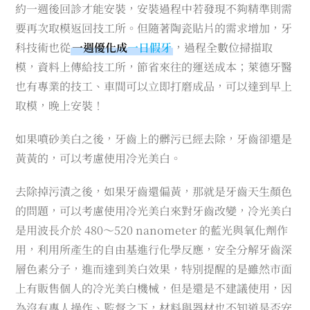
約一週後回診才能安裝，安裝過程中若發現不夠精準則需
要再次取模返回技工所。但隨著陶瓷貼片的需求增加，牙
科技術也從
一週優化成
一日假牙
，過程全數位掃描取
模，資料上傳給技工所，節省來往的運送成本；萊德牙醫
也有專業的技工、車間可以立即打磨成品，可以達到早上
取模，晚上安裝！
如果噴砂美白之後，牙齒上的髒污已經去除，牙齒卻還是
黃黃的，可以考慮使用冷光美白。
去除掉污漬之後，如果牙齒還偏黃，那就是牙齒天生顏色
的問題，可以考慮使用冷光美白來對牙齒改變，冷光美白
是用波長介於 480～520 nanometer 的藍光與氧化劑作
用，利用所產生的自由基進行化學反應，安全分解牙齒深
層色素分子，進而達到美白效果，特別提醒的是雖然市面
上有販售個人的冷光美白機械，但是還是不建議使用，因
為沒有專人操作、監督之下，材料與器材也不知道是否安