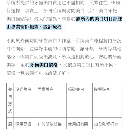
診所所提供的牙齒美白費用也不盡相同，民眾往往不知如
何選擇。事實上，牙科診所與坊間美白（如：美白牙托、
美白齒貼等）最大的差異，來自於
診所內的美白項目都經
由專業醫師檢查、設計療程
。
不同於外面坊間牙齒美白工作室，診所美白療程將
由牙況
評估開始，並做好事前的保護措施，讓牙齦、牙肉等其他
部位不因美白而受損波及
，所以是相對放心、安心的牙齒
美容，至於
牙齒美白價格
，又依據美白項目有所不同，
價格一覽表讓你可以清楚了解。
美
冷光美白
居家美白
噴砂美白
陶瓷貼片
白
方
式
原
運用高濃
在診所依據每
使用細微顆
由全陶瓷打造