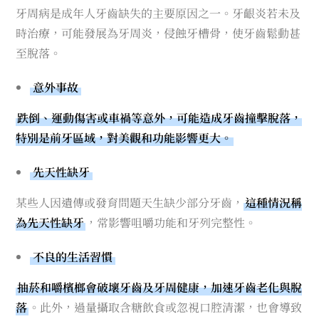
牙周病是成年人牙齒缺失的主要原因之一。牙齦炎若未及
時治療，可能發展為牙周炎，侵蝕牙槽骨，使牙齒鬆動甚
至脫落。
意外事故
跌倒、運動傷害或車禍等意外，可能造成牙齒撞擊脫落，
特別是前牙區域，對美觀和功能影響更大。
先天性缺牙
某些人因遺傳或發育問題天生缺少部分牙齒，
這種情況稱
為先天性缺牙
，常影響咀嚼功能和牙列完整性。
不良的生活習慣
抽菸和嚼檳榔會破壞牙齒及牙周健康，加速牙齒老化與脫
落
。此外，過量攝取含糖飲食或忽視口腔清潔，也會導致