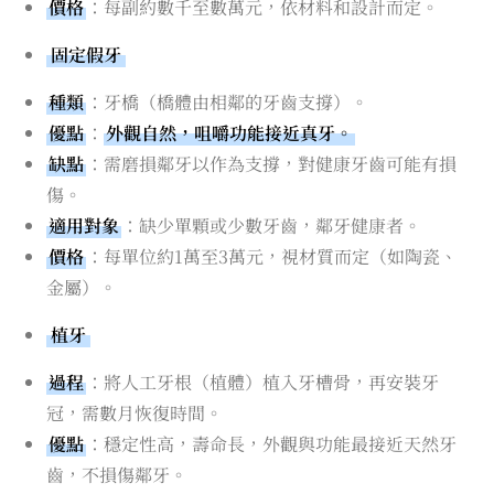
價格
：每副約數千至數萬元，依材料和設計而定。
固定假牙
種類
：牙橋（橋體由相鄰的牙齒支撐）。
優點
：
外觀自然，咀嚼功能接近真牙。
缺點
：需磨損鄰牙以作為支撐，對健康牙齒可能有損
傷。
適用對象
：缺少單顆或少數牙齒，鄰牙健康者。
價格
：每單位約1萬至3萬元，視材質而定（如陶瓷、
金屬）。
植牙
過程
：將人工牙根（植體）植入牙槽骨，再安裝牙
冠，需數月恢復時間。
優點
：穩定性高，壽命長，外觀與功能最接近天然牙
齒，不損傷鄰牙。