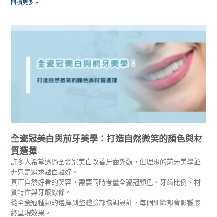
閱讀更多 »
全瓷冠美白與前牙美學：打造自然微笑的顏色與材
質選擇
許多人希望透過全瓷冠美白改善牙齒外觀，但理想的前牙美學並
非只是追求越白越好。
真正自然好看的笑容，需要同時考量全瓷冠顏色、牙齒比例、材
質特性與牙齦線條。
從全瓷冠種類的選擇到整體臉部協調設計，每個細節都會影響最
終呈現效果。