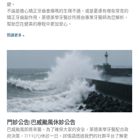
鍵。
不論是擔心矯正牙齒會痛嗎的生理不適，或是憂慮有哪些常見的
矯正牙齒副作用，萊德美學牙醫診所將由專業牙醫師為您解析，
幫助您在變美的療程中更加安心。
閱讀更多 »
門診公告|巴威颱風休診公告
巴威颱風即將來襲，為了確保大家的安全，萊德美學牙醫配合政
府決策，7/11(六)休診一日。詳情請透過我們的社群平台了解更