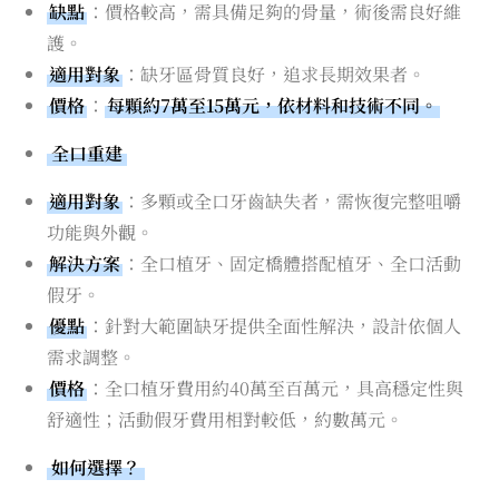
缺點
：價格較高，需具備足夠的骨量，術後需良好維
護。
適用對象
：缺牙區骨質良好，追求長期效果者。
價格
：
每顆約7萬至15萬元，依材料和技術不同。
全口重建
適用對象
：多顆或全口牙齒缺失者，需恢復完整咀嚼
功能與外觀。
解決方案
：全口植牙、固定橋體搭配植牙、全口活動
假牙。
優點
：針對大範圍缺牙提供全面性解決，設計依個人
需求調整。
價格
：全口植牙費用約40萬至百萬元，具高穩定性與
舒適性；活動假牙費用相對較低，約數萬元。
如何選擇？