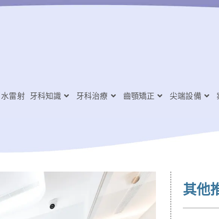
水雷射
牙科知識
牙科治療
齒顎矯正
尖端設備
其他