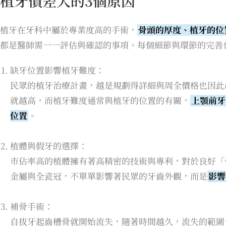
植牙價差大的3個原因
植牙在牙科中屬於專業度高的手術，
骨頭的厚度、植牙的位
都是醫師需一一評估與確認的事項。每個細節與環節的完善
缺牙位置影響植牙難度：
民眾的植牙治療計畫，越是規劃得詳細與周全價格也因此
就越高，而植牙難度通常與植牙的位置的有關，
上顎前牙
位置
。
植體與假牙的選擇：
市佔率高的植體擁有著高精密的技術與專利，對於良好「
金屬與全瓷冠，不單單影響著民眾的牙齒外觀，而是
影響
補骨手術：
自拔牙起齒槽骨就開始流失，隨著時間越久，流失的範圍