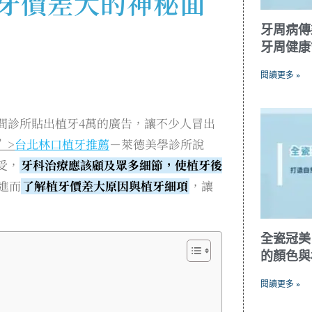
牙價差大的神秘面
牙周病傳
牙周健康
閱讀更多 »
間診所貼出植牙4萬的廣告，讓不少人冒出
”>
台北林口植牙推薦
－萊德美學診所說
受，
牙科治療應該顧及眾多細節，使植牙後
進而
了解植牙價差大原因與植牙細項
，讓
全瓷冠美
的顏色與
閱讀更多 »