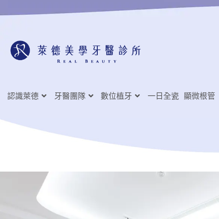
認識萊德
牙醫團隊
數位植牙
一日全瓷
顯微根管