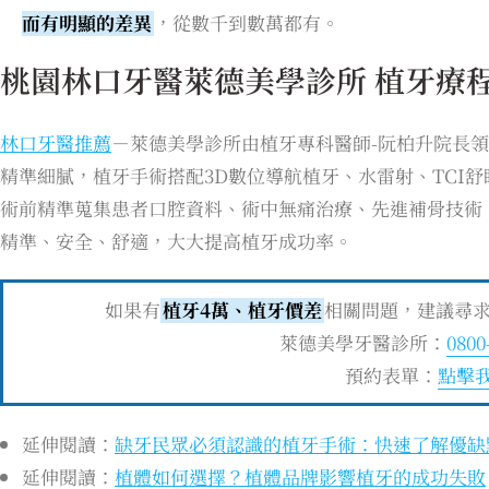
而有明顯的差異
，從數千到數萬都有。
桃園林口牙醫萊德美學診所 植牙療
林口牙醫推薦
－萊德美學診所由植牙專科醫師-阮柏升院長
精準細膩，植牙手術搭配3D數位導航植牙、水雷射、TCI舒
術前精準蒐集患者口腔資料、術中無痛治療、先進補骨技術
精準、安全、舒適，大大提高植牙成功率。
如果有
植牙4萬、植牙價差
相關問題，建議尋
萊德美學牙醫診所：
0800
預約表單：
點擊
延伸閱讀：
缺牙民眾必須認識的植牙手術：快速了解優缺
延伸閱讀：
植體如何選擇？植體品牌影響植牙的成功失敗