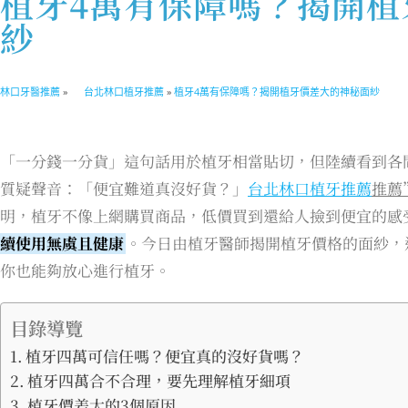
植牙4萬有保障嗎？揭開植
紗
林口牙醫推薦
»
台北林口植牙推薦
»
植牙4萬有保障嗎？揭開植牙價差大的神秘面紗
「一分錢一分貨」這句話用於植牙相當貼切，但陸續看到各
質疑聲音：「便宜難道真沒好貨？」
台北林口植牙推薦
推薦
明，植牙不像上網購買商品，低價買到還給人撿到便宜的感
續使用無虞且健康
。今日由植牙醫師揭開植牙價格的面紗，
你也能夠放心進行植牙。
目錄導覽
植牙四萬可信任嗎？便宜真的沒好貨嗎？
植牙四萬合不合理，要先理解植牙細項
植牙價差大的3個原因