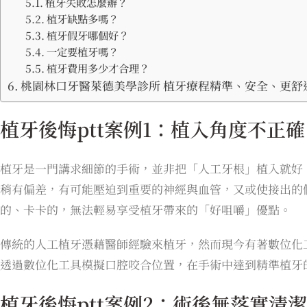
植牙失敗怎麼辦？
植牙缺點多嗎？
植牙假牙哪個好？
一定要植牙嗎？
植牙費用多少才合理？
桃園林口牙醫萊德美學診所 植牙療程精準、安全、更舒
植牙後悔ptt案例1：植入角度不正
植牙是一門講求細節的手術，並非把「人工牙根」植入就好
稍有偏差，有可能壓迫到重要的神經與血管，又或使接出的
的、卡卡的，無法輕易享受植牙帶來的「好咀嚼」優點。
傳統的人工植牙憑藉醫師經驗來植牙，然而現今有著數位化
透過數位化工具模擬口腔咬合位置，在手術中達到精準植牙
植牙後悔ptt案例2：術後無落實清