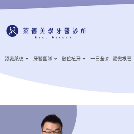
認識萊德
牙醫團隊
數位植牙
一日全瓷
顯微根管