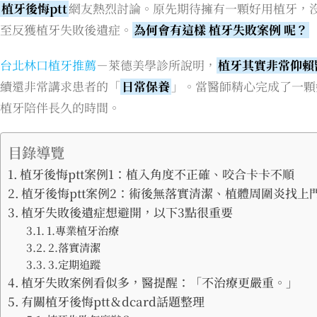
植牙後悔ptt
網友熱烈討論。原先期待擁有一顆好用植牙，
至反獲植牙失敗後遺症。
為何會有這樣
植牙失敗案例
呢？
台北林口植牙推薦
－萊德美學診所說明，
植牙其實非常仰賴
續還非常講求患者的「
日常保養
」。當醫師精心完成了一顆
植牙陪伴長久的時間。
目錄導覽
植牙後悔ptt案例1：植入角度不正確、咬合卡卡不順
植牙後悔ptt案例2：術後無落實清潔、植體周圍炎找上
植牙失敗後遺症想避開，以下3點很重要
1.專業植牙治療
2.落實清潔
3.定期追蹤
植牙失敗案例看似多，醫提醒：「不治療更嚴重。」
有關植牙後悔ptt＆dcard話題整理