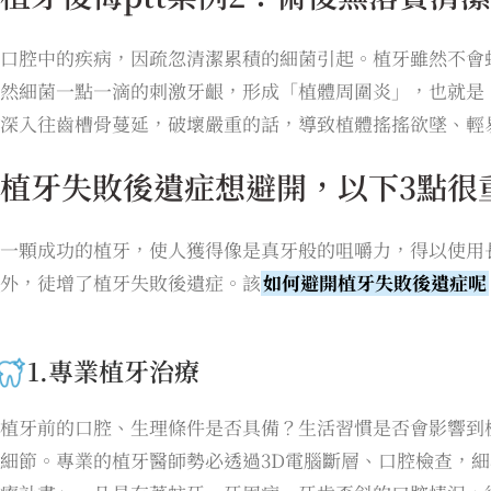
口腔中的疾病，因疏忽清潔累積的細菌引起。植牙雖然不會
然細菌一點一滴的刺激牙齦，形成「植體周圍炎」，也就是
深入往齒槽骨蔓延，破壞嚴重的話，導致植體搖搖欲墜、輕
植牙失敗後遺症想避開，以下3點很
一顆成功的植牙，使人獲得像是真牙般的咀嚼力，得以使用
外，徒增了植牙失敗後遺症。該
如何避開植牙失敗後遺症呢
1.專業植牙治療
植牙前的口腔、生理條件是否具備？生活習慣是否會影響到
細節。專業的植牙醫師勢必透過3D電腦斷層、口腔檢查，