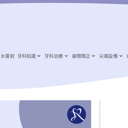
水雷射
牙科知識
牙科治療
齒顎矯正
尖端設備