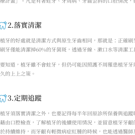
療計畫」。凡是有著蛀牙、牙周病、牙齒歪斜的口腔情況，
2.落實清潔
植牙的好處就是清潔方式與原生牙齒相同，那就是：正確刷
刷牙僅能清潔掉60%的牙菌斑，透過牙線、漱口水等清潔
要知道，植牙雖不會蛀牙，但仍可能因照護不周罹患植牙牙
久的上上之策。
3.定期追蹤
植牙須落實清潔之外，也要記得每半年回原診所保養與追蹤
藉由口腔檢查，了解植牙的後續使用情況，並留意植牙牙齦
於持續維持，而牙齦有輕微病症紅腫的時候，也能透過醫師