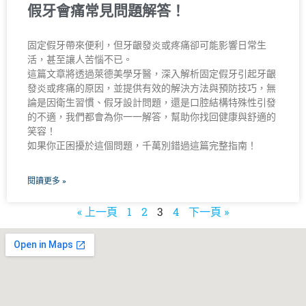
假牙會痛常見問題解答！
固定假牙帶來便利，但牙齦發炎或疼痛卻可能影響日常生
活，甚至讓人苦惱不已。
這篇文章將透過萊德美學牙醫，深入解析固定假牙引起牙齦
發炎或疼痛的原因，並提供有效的解決方法與預防技巧，無
論是因衛生習慣、假牙設計問題，還是口腔結構特殊性引發
的不適，我們都會為你一一解答，幫助你找回健康與舒適的
笑容！
如果你正困擾於這個問題，千萬別錯過這篇完整指南！
閱讀更多 »
« 上一頁
1
2
3
4
下一頁 »