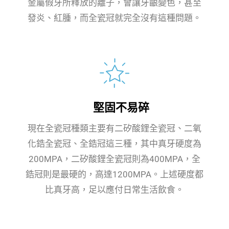
金屬假牙所釋放的離子，會讓牙齦變色，甚至
發炎、紅腫，而全瓷冠就完全沒有這種問題。
堅固不易碎
現在全瓷冠種類主要有二矽酸鋰全瓷冠、二氧
化鋯全瓷冠、全鋯冠這三種，其中真牙硬度為
200MPA，二矽酸鋰全瓷冠則為400MPA，全
鋯冠則是最硬的，高達1200MPA。上述硬度都
比真牙高，足以應付日常生活飲食。