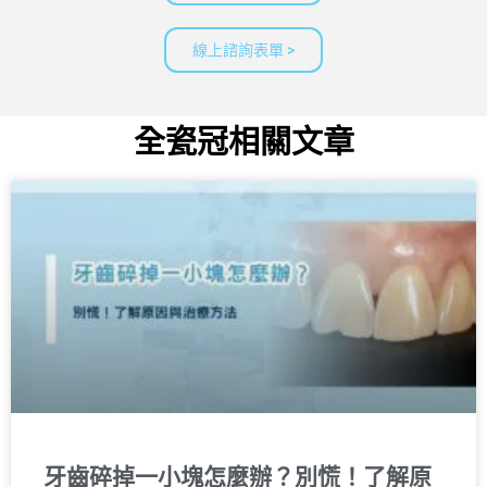
線上諮詢表單 >
全瓷冠相關文章
牙齒碎掉一小塊怎麼辦？別慌！了解原