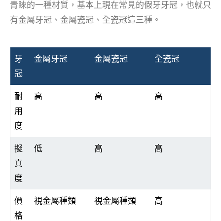
青睞的一種材質，基本上現在常見的假牙牙冠，也就只
有金屬牙冠、金屬瓷冠、全瓷冠這三種。
牙
金屬牙冠
金屬瓷冠
全瓷冠
冠
耐
高
高
高
用
度
擬
低
高
高
真
度
價
視金屬種類
視金屬種類
高
格