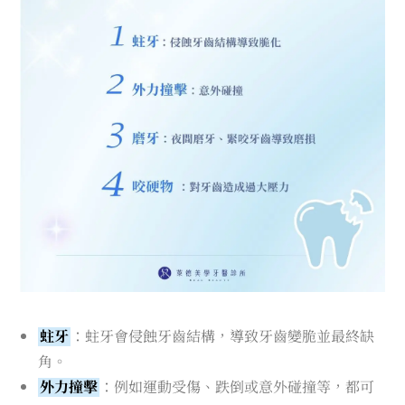
蛀牙
：蛀牙會侵蝕牙齒結構，導致牙齒變脆並最終缺
角。
外力撞擊
：例如運動受傷、跌倒或意外碰撞等，都可