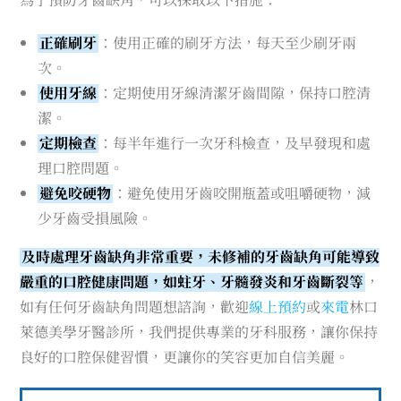
正確刷牙
：使用正確的刷牙方法，每天至少刷牙兩
次。
使用牙線
：定期使用牙線清潔牙齒間隙，保持口腔清
潔。
定期檢查
：每半年進行一次牙科檢查，及早發現和處
理口腔問題。
避免咬硬物
：避免使用牙齒咬開瓶蓋或咀嚼硬物，減
少牙齒受損風險。
及時處理牙齒缺角非常重要，未修補的牙齒缺角可能導致
嚴重的口腔健康問題，如蛀牙、牙髓發炎和牙齒斷裂等
，
如有任何牙齒缺角問題想諮詢，歡迎
線上預約
或
來電
林口
萊德美學牙醫診所，我們提供專業的牙科服務，讓你保持
良好的口腔保健習慣，更讓你的笑容更加自信美麗。