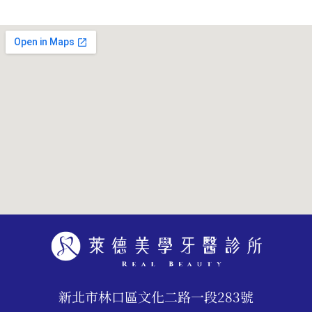
新北市林口區文化二路一段283號