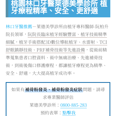
桃園林口牙醫萊德美學診所 植
牙療程精準、安全、更舒適
林口牙醫推薦
－萊德美學診所由植牙專科醫師-阮柏升
院長領軍，
阮院長臨床植牙經驗豐富、植牙技術精準
細膩，植牙手術搭配3D數位導航植牙、水雷射、TCI
舒眠鎮靜技術、PRF補骨技術等先進設備
，從術前精
準蒐集患者口腔資料、術中無痛治療、先進補骨技
術，到術後傷口修護療程，都讓植牙療程更為精準、
安全、舒適，大大提高植牙成功率。
如果有
補骨粉發炎、補骨粉發炎症狀
問題，請尋
求專業醫師評估
萊德美學診所：
0800-885-283
預約表單：
點擊我