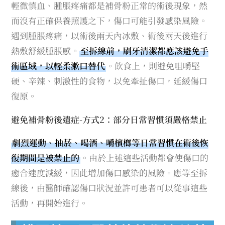
輕微慎血、腫脹疼痛都是補骨粉正常的術後現象，然
而沒有正確保養照護之下，傷口可能引發感染風險。
遇到腫脹疼痛，以術後兩天內冰敷、術後兩天後進行
熱敷舒緩腫脹感。
至拆線前，刷牙清潔都應該避免手
術區域，以輕柔漱口替代
。飲食上，則避免咀嚼堅
硬、辛辣、刺激性的食物，以免牽扯傷口，延緩傷口
復原。
避免補骨粉後遺症-方式2：部分日常習慣須嚴格禁止
劇烈運動、抽菸、喝酒、嚼檳榔等日常習慣在術後恢
復期間是被禁止的
。由於上述這些活動都會使傷口的
癒合速度減緩，因此增加傷口感染的風險。應等至拆
線後，由醫師確認傷口狀況並許可患者可以從事這些
活動，再開始進行。