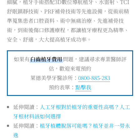
細膩，植牙手術搭配3D數位導航植牙、水雷射、TCI
舒眠鎮靜技術、PRF補骨技術等先進設備，從術前精
準蒐集患者口腔資料、術中無痛治療、先進補骨技
術，到術後傷口修護療程，都讓植牙療程更為精準、
安全、舒適，大大提高植牙成功率。
如果有
臼齒植牙費用
問題，建議尋求專業醫師評
估，歡迎來電預約
萊德美學牙醫診所：
0800-885-283
預約表單：
點擊我
延伸閱讀：
人工牙根對於植牙的重要性高嗎？人工
牙根材料該如何選擇
延伸閱讀：
植牙植體脫落可能嗎？植牙並非一勞永
逸