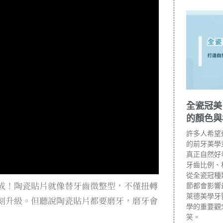
全瓷冠美
的顏色與
許多人希望
的前牙美學
真正自然好
牙齒比例、
從全瓷冠種
成！陶瓷貼片就像替牙齒微整型，不僅扭轉
節都會影響
萊德美學牙
刻升級。但聽說陶瓷貼片都要磨牙，磨牙會
學的重要觀
笑。