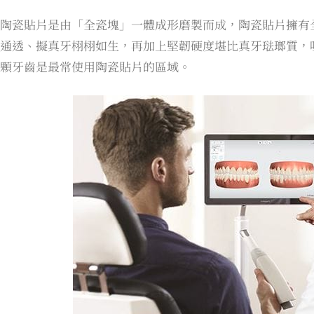
陶瓷貼片是由「全瓷塊」一體成形磨製而成，陶瓷貼片擁有
通透、擬真牙栩栩如生，再加上堅韌硬度堪比真牙琺瑯質，咀
顆牙齒是最常使用陶瓷貼片的區域。