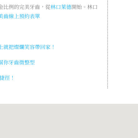
金比例的完美牙齒，從
林口萊德
開始。林口
美齒線上預約表單
上就把燦爛笑容帶回家！
幫你牙齒微整型
捷徑！