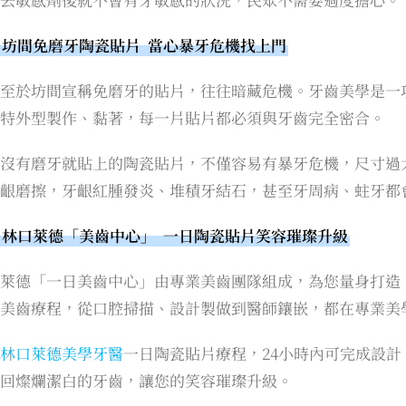
坊間免磨牙陶瓷貼片 當心暴牙危機找上門
至於坊間宣稱免磨牙的貼片，往往暗藏危機。牙齒美學是一
特外型製作、黏著，每一片貼片都必須與牙齒完全密合。
沒有磨牙就貼上的陶瓷貼片，不僅容易有暴牙危機，尺寸過
齦磨擦，牙齦紅腫發炎、堆積牙結石，甚至牙周病、蛀牙都
林口萊德「美齒中心」 一日陶瓷貼片笑容璀璨升級
萊德「一日美齒中心」由專業美齒團隊組成，為您量身打造
美齒療程，從口腔掃描、設計製做到醫師鑲嵌，都在專業美
林口萊德美學牙醫
一日陶瓷貼片療程，24小時內可完成設
回燦爛潔白的牙齒，讓您的笑容璀璨升級。