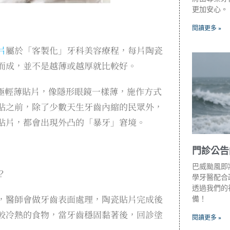
更加安心。
閱讀更多 »
片
屬於「客製化」牙科美容療程，每片陶瓷
而成，並不是越薄或越厚就比較好。
m的極輕薄貼片，像隱形眼鏡一樣薄，施作方式
貼之前，除了少數天生牙齒內縮的民眾外，
貼片，都會出現外凸的「暴牙」窘境。
門診公告
巴威颱風即
？
學牙醫配合政
透過我們的
，醫師會做牙齒表面處理，陶瓷貼片完成後
備！
較冷熱的食物，當牙齒穩固黏著後，回診塗
閱讀更多 »