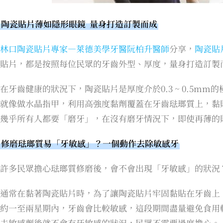
陶瓷貼片薄如隱形眼鏡 量身打造訂製而成
林口陶瓷貼片專家—萊德美學牙醫阮柏升醫師
分享，
陶瓷貼
貼片，都是按照每位民眾的牙齒外型、厚度，量身打造訂製
在牙齒健康的狀況下，陶瓷貼片是厚度介於0.3 ~ 0.5m
就像做水晶指甲，利用高強度黏劑覆蓋在牙齒琺瑯質上，黏
幾乎所有人都要「磨牙」，在沒有磨牙情況下，即使再薄的
修磨琺瑯質易「牙敏感」？一個動作去除敏感牙
許多民眾擔心琺瑯質修磨後，會不會出現「牙敏感」的狀況
通常在黏著陶瓷貼片時，為了讓陶瓷貼片牢固黏貼在牙齒上
約一至兩星期內，牙齒會比較敏感，這段期間盡量避免食用
去敏感劑後就不會有牙敏感的狀況，民眾不需要過度擔心。