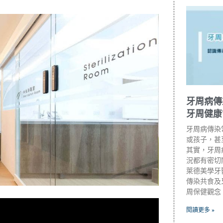
牙周病傳
牙周健康
牙周病傳染
或孩子，甚
其實，牙周
況都有密切
萊德美學牙
傳染共食及
周保健觀念
閱讀更多 »