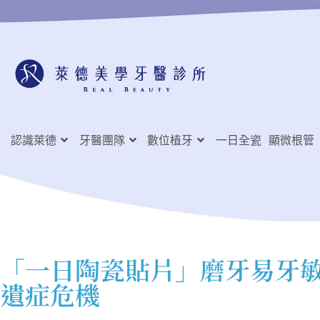
認識萊德
牙醫團隊
數位植牙
一日全瓷
顯微根管
「一日陶瓷貼片」磨牙易牙
遺症危機