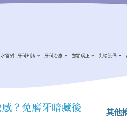
水雷射
牙科知識
牙科治療
齒顎矯正
尖端設備
敏感？免磨牙暗藏後
其他