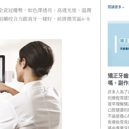
閱讀更多 »
全瓷冠優勢，如色澤透亮、高透光度、溫潤
嚼咬合力跟真牙一樣好，前排微笑區6~8
矯正牙齒
嗎、副作
許多人為了
的療程常感
提早理解矯
口腔健康的
不論是擔心
有哪些常見
將由專業牙