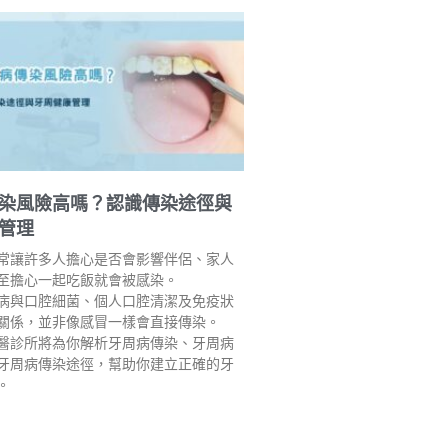
染風險高嗎？認識傳染途徑與
管理
常讓許多人擔心是否會影響伴侶、家人
至擔心一起吃飯就會被感染。
病與口腔細菌、個人口腔清潔及免疫狀
關係，並非像感冒一樣會直接傳染。
醫診所將為你解析牙周病傳染、牙周病
牙周病傳染途徑，幫助你建立正確的牙
。