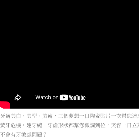
牙齒美白、美型、美齒，三個夢想一日陶瓷貼片一次幫您達
黃牙危機，連牙縫、牙齒形狀都幫您微調到位，笑容一日立
不會有牙敏感問題？