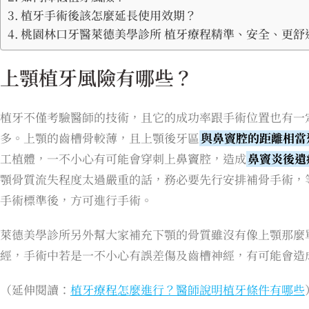
植牙手術後該怎麼延長使用效期？
桃園林口牙醫萊德美學診所 植牙療程精準、安全、更舒
上顎植牙風險有哪些？
植牙不僅考驗醫師的技術，且它的成功率跟手術位置也有一
多。上顎的齒槽骨較薄，且上顎後牙區
與鼻竇腔的距離相當
工植體，一不小心有可能會穿刺上鼻竇腔，造成
鼻竇炎後遺
顎骨質流失程度太過嚴重的話，務必要先行安排補骨手術，
手術標準後，方可進行手術。
萊德美學診所另外幫大家補充下顎的骨質雖沒有像上顎那麼
經，手術中若是一不小心有誤差傷及齒槽神經，有可能會造
（延伸閱讀：
植牙療程怎麼進行？醫師說明植牙條件有哪些