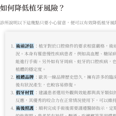
如何降低植牙風險？
診所說明以下這幾點只要小心留意，便可以有效降低植牙風
術前評估
：植牙對於口腔條件的要求相當嚴格，術
況。本身有罹患慢性疾病患者，例如高血壓、糖尿
能進行手術。另外如有牙周病、蛀牙的口腔疾病，
植體的穩定度。
植體品牌
：歐美一線品牌歷史悠久，擁有許多的臨
後有狀況產生，也較容易修復。
假牙材質
：建議患者選用外觀與效能都與真牙類似
反應，其優秀的咬合力在正常情況使用下，可以維持1
術後照護
：順利完成手術後需要謹遵醫師指示，定
的恢復期，患者若有抽菸、酗酒、吃檳榔等等習慣