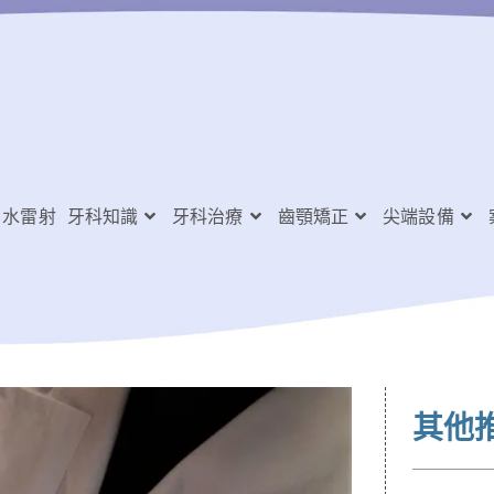
水雷射
牙科知識
牙科治療
齒顎矯正
尖端設備
其他