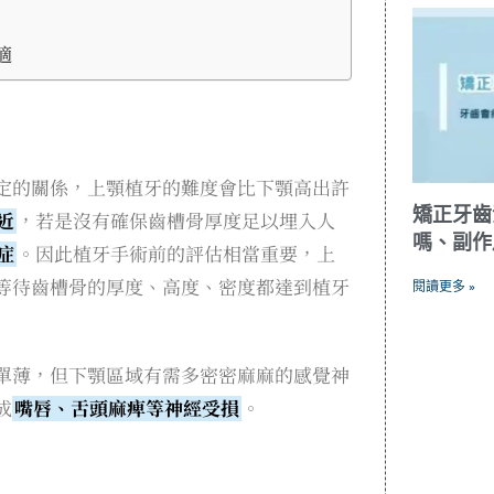
適
定的關係，上顎植牙的難度會比下顎高出許
矯正牙齒
近
，若是沒有確保齒槽骨厚度足以埋入人
嗎、副作
症
。因此植牙手術前的評估相當重要，上
等待齒槽骨的厚度、高度、密度都達到植牙
閱讀更多 »
單薄，但下顎區域有需多密密麻麻的感覺神
成
嘴唇、舌頭麻痺等神經受損
。
）